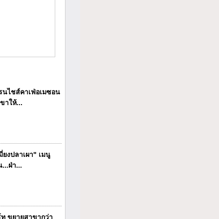
นไชส์คาเฟ่อเมซอน
ขาให้...
ี่ยงปลาเผา" เมนู
..ฝ่า...
ร์ท ขยายสาขากว่า