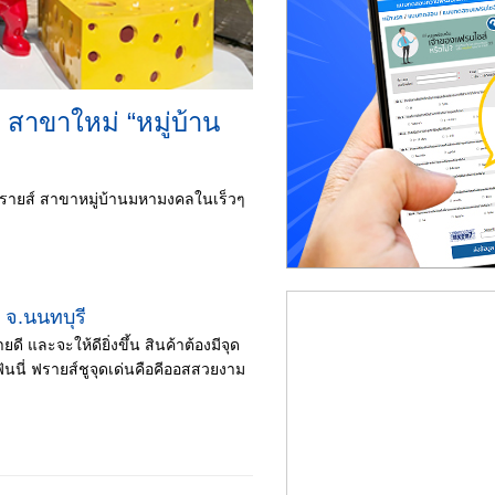
 สาขาใหม่ “หมู่บ้าน
ฟรายส์ สาขาหมู่บ้านมหามงคลในเร็วๆ
 จ.นนทบุรี
 และจะให้ดียิ่งขึ้น สินค้าต้องมีจุด
งฟันนี่ ฟรายส์ชูจุดเด่นคือคีออสสวยงาม