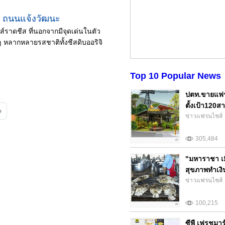
ม่ ถนนแจ้งวัฒนะ
ราดชีส ที่นอกจากมีจุดเด่นในตัว
้มๆ หลากหลายรสชาติทั้งชีสดิบออริจิ
Top 10 Popular News
ปตท.ขายแฟร
ตั้งเป้า120สา
»
ข่าวแฟรนไชส์
305,484
"มหาราชา เม
สุขภาพทำเงิน.
ข่าวแฟรนไชส์
100,215
ซีพี เฟรชมา