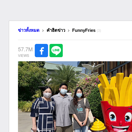
ข่าวทั้งหมด
คำฮิตข่าว
FunnyFries
(3)
57.7M