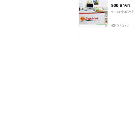
900 สาขา
ข่าวแฟรนไชส์
97,278