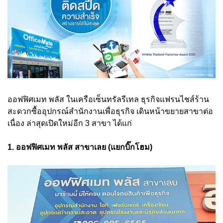
ออฟฟิศเมท พลัส ในเครือเซ็นทรัลรีเทล ธุรกิจแฟรนไชส์ร้าน
สะดวกซื้ออุปกรณ์สำนักงานเพื่อธุรกิจ เดินหน้าขยายสาขาต่อ
เนื่อง ล่าสุดเปิดใหม่อีก 3 สาขา ได้แก่
1. ออฟฟิศเมท พลัส สาขาเลย (แยกบิ๊กโฮม)