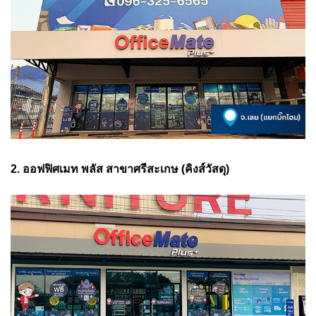
2. ออฟฟิศเมท พลัส สาขาศรีสะเกษ (คิงส์วัสดุ)