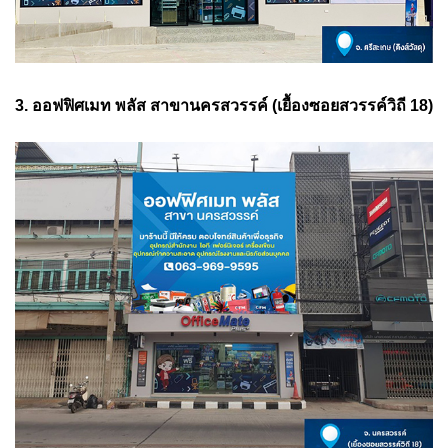
3. ออฟฟิศเมท พลัส สาขานครสวรรค์ (เยื้องซอยสวรรค์วิถี 18)