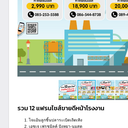
รวม 12 แฟรนไชส์ขายดีหน้าโรงงาน
ไจแอ้นลูกชิ้นปลาระเบิดเถิดเทิง
เอชเจ เฟรชมิลค์ ปังหยา-นมสด