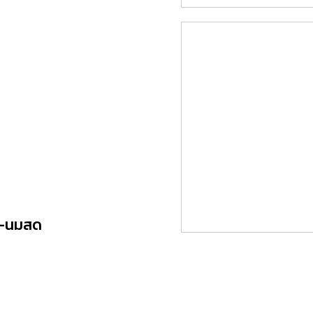
ยา-นมสด