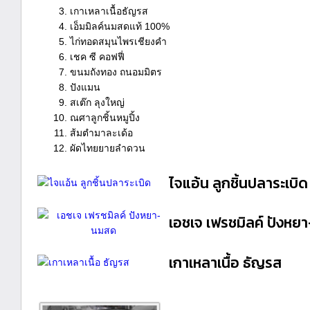
เกาเหลาเนื้อธัญรส
เอ็มมิลค์นมสดแท้ 100%
ไก่ทอดสมุนไพรเชียงคำ
เชค ซี คอฟฟี่
ขนมถังทอง ถนอมมิตร
ปังแมน
สเต๊ก ลุงใหญ่
ณศาลูกชิ้นหมูปิ้ง
ส้มตำมาละเด้อ
ผัดไทยยายลำดวน
ไจแอ้น ลูกชิ้นปลาระเบิด
เอชเจ เฟรชมิลค์ ปังห
เกาเหลาเนื้อ ธัญรส