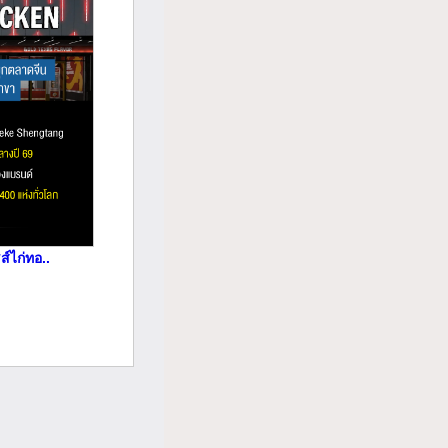
์ไก่ทอ..