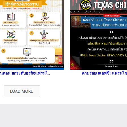
ั้นตอน ยกระดับธุรกิจแฟรนไ..
ตามรอยเคเอฟซี! แฟรนไชส