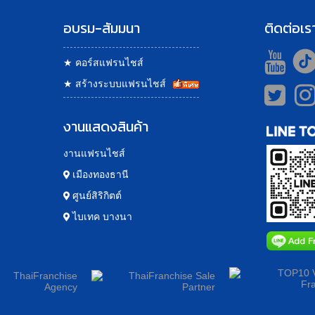
อบรม-สัมมนา
ติดต่อเร
★
คอร์สแฟรนไชส์
★
สร้างระบบแฟรนไชส์
งานแสดงสินค้า
งานแฟรนไชส์
เมืองทองธานี
ศูนย์สิริกิตต์
ไบเทค บางนา