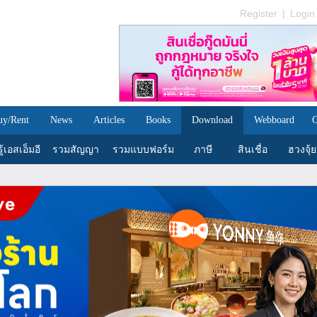
Register
|
Login
uy/Rent
News
Articles
Books
Download
Webboard
C
้เอสเอ็มอี
รวมสัญญา
รวมแบบฟอร์ม
ภาษี
สินเชื่อ
ฮวงจุ้ย