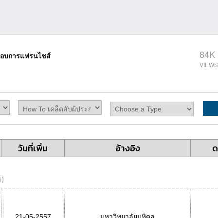
84K
ะกอบการแฟรนไชส์
วันที่เพิ่ม
อ้างอิง
ด
์
)
21-05-2557
มหาวิทยาลัยมหิดล