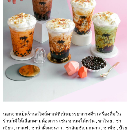
นอกจากเป็นร้านสไตล์คาเฟ่ที่เน้นบรรยากาศดีๆ เครื่องดื่มใน
ร้านก็มีให้เลือกตามต้องการ เช่น ชานมไต้หวัน , ชาไทย , ชา
เขียว , กาแฟ , ชาน้ำผึ้งมะนาว , ชาอัญชัญมะนาว , ชาพีช , บ๊วย