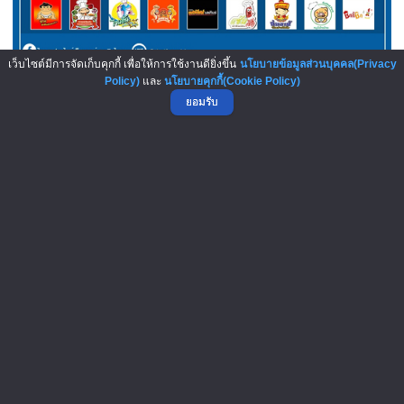
เว็บไซต์มีการจัดเก็บคุกกี้ เพื่อให้การใช้งานดียิ่งขึ้น
นโยบายข้อมูลส่วนบุคคล(Privacy
เลือกเลย! 9 แฟรนไชส์ลงทุนต่ำ...
Policy)
และ
นโยบายคุกกี้(Cookie Policy)
ยอมรับ
บทความมาใหม่ : New Articles
6-Aug-2026