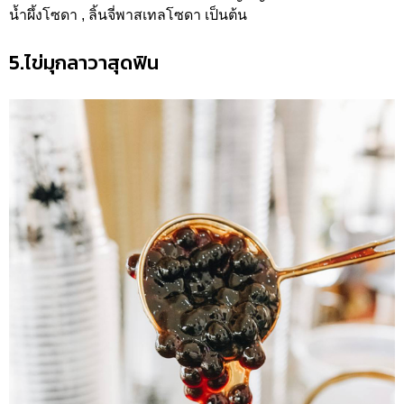
น้ำผึ้งโซดา , ลิ้นจี่พาสเทลโซดา เป็นต้น
5.ไข่มุกลาวาสุดฟิน