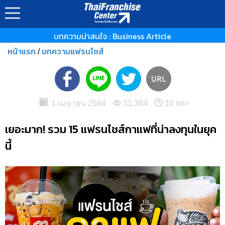
บทความน่าสนใจ : Business Article
หน้าแรก
บทความแฟรนไชส์
/
1 เมษายน 2564
31,384
10 min
เยอะมาก! รวม 15 แฟรนไชส์กาแฟที่น่าลงทุนในยุค
นี้