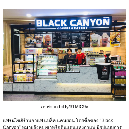
ภาพจาก bit.ly/31MtO9v
แฟรนไชส์ร้านกาแฟ แบล็ค แคนยอน โดยชื่อของ "Black
Canyon" หมายถึงหุบเขาหรือดินแดนแห่งกาแฟ มีรูปแบบการ