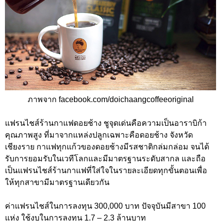
ภาพจาก facebook.com/doichaangcoffeeoriginal
แฟรนไชส์ร้านกาแฟดอยช้าง ชูจุดเด่นคือความเป็นอาราบิก้า
คุณภาพสูง ที่มาจากแหล่งปลูกเฉพาะคือดอยช้าง จังหวัด
เชียงราย กาแฟทุกแก้วของดอยช้างมีรสชาติกล่มกล่อม จนได้
รับการยอมรับในเวทีโลกและมีมาตรฐานระดับสากล และถือ
เป็นแฟรนไชส์ร้านกาแฟที่ใส่ใจในรายละเอียดทุกขั้นตอนเพื่อ
ให้ทุกสาขามีมาตรฐานเดียวกัน
ค่าแฟรนไชส์ในการลงทุน 300,000 บาท ปัจจุบันมีสาขา 100
แห่ง ใช้งบในการลงทุน 1.7 – 2.3 ล้านบาท