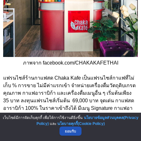
ภาพจาก facebook.com/CHAKAKAFETHAI
แฟรนไชส์ร้านกาแฟสด Chaka Kafe เป็นแฟรนไชส์กาแฟที่ไม่
เก็บ % การขาย ไม่มีค่าแรกเข้า จำหน่ายเครื่องดื่มวัตถุดิบเกรด
คุณภาพ กาแฟอาราบิก้า และเครื่องดื่มเมนูอื่น ๆ เริ่มต้นเพียง
35 บาท ลงทุนแฟรนไชส์เริ่มต้น 69,000 บาท จุดเด่น กาแฟสด
อาราบิก้า 100% ในราคาเข้าถึงได้ มีเมนู Signature กาแฟอา
ราบิก้าผสมชาไทย ชื่อเมนู “Chaka Kafe” รสชาติกลมกล่อม
เว็บไซต์มีการจัดเก็บคุกกี้ เพื่อให้การใช้งานดียิ่งขึ้น
นโยบายข้อมูลส่วนบุคคล(Privacy
ความหอมระมุนของอาราบิก้าคั่วเข้มผสมผสานกับกลิ่นใบชา
Policy)
และ
นโยบายคุกกี้(Cookie Policy)
แท้ และเมนูชาสมุนไพรโดยทำจากใบชาและสมุนไพรแท้บดไม่
ยอมรับ
แต่งสีและกลิ่น มีทั้ง ชาอัญชัญ ชาขิง และ ชากุหลาบ