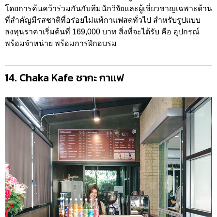
โดยการค้นคว้าร่วมกันกับทีมนักวิจัยและผู้เชี่ยวชาญเฉพาะด้าน
ที่สำคัญมีรสชาติที่อร่อยไม่แพ้กาแฟสดทั่วไป สำหรับรูปแบบ
ลงทุนราคาเริ่มต้นที่ 169,000 บาท สิ่งที่จะได้รับ คือ อุปกรณ์
พร้อมจำหน่าย พร้อมการฝึกอบรม
14. Chaka Kafe ชากะ กาแฟ