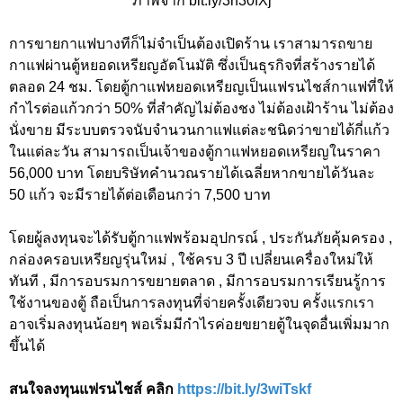
ภาพจาก bit.ly/3h30fXj
การขายกาแฟบางทีก็ไม่จำเป็นต้องเปิดร้าน เราสามารถขาย
กาแฟผ่านตู้หยอดเหรียญอัตโนมัติ ซึ่งเป็นธุรกิจที่สร้างรายได้
ตลอด 24 ชม. โดยตู้กาแฟหยอดเหรียญเป็นแฟรนไชส์กาแฟที่ให้
กำไรต่อแก้วกว่า 50% ที่สำคัญไม่ต้องชง ไม่ต้องเฝ้าร้าน ไม่ต้อง
นั่งขาย มีระบบตรวจนับจำนวนกาแฟแต่ละชนิดว่าขายได้กี่แก้ว
ในแต่ละวัน สามารถเป็นเจ้าของตู้กาแฟหยอดเหรียญในราคา
56,000 บาท โดยบริษัทคำนวณรายได้เฉลี่ยหากขายได้วันละ
50 แก้ว จะมีรายได้ต่อเดือนกว่า 7,500 บาท
โดยผู้ลงทุนจะได้รับตู้กาแฟพร้อมอุปกรณ์ , ประกันภัยคุ้มครอง ,
กล่องครอบเหรียญรุ่นใหม่ , ใช้ครบ 3 ปี เปลี่ยนเครื่องใหม่ให้
ทันที , มีการอบรมการขยายตลาด , มีการอบรมการเรียนรู้การ
ใช้งานของตู้ ถือเป็นการลงทุนที่จ่ายครั้งเดียวจบ ครั้งแรกเรา
อาจเริ่มลงทุนน้อยๆ พอเริ่มมีกำไรค่อยขยายตู้ในจุดอื่นเพิ่มมาก
ขึ้นได้
สนใจลงทุนแฟรนไชส์ คลิก
https://bit.ly/3wiTskf