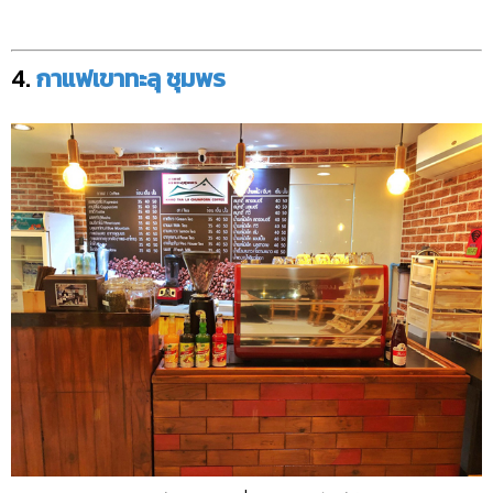
4.
กาแฟเขาทะลุ ชุมพร