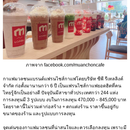
ภาพจาก facebook.com/muanchoncafe
กาแฟมวลชนแบรนด์แฟรนไชส์กาแฟโดยบริษัท ซีพี รีเทลลิงค์
จำกัด ก่อตั้งมานานกว่า 6 ปี เป็นแฟรนไชส์กาแฟยอดฮิตที่คน
ไทยรู้จักเป็นอย่างดี ปัจจุบันมีสาขาทั่วประเทศกว่า 244 แห่ง
การลงทุนมี 3 รูปแบบ งบในการลงทุน 470,000 – 845,000 บาท
โดยราคานี้ไม่รวมค่าก่อสร้าง + ตกแต่งร้าน ราคาขึ้นอยู่กับ
ขนาดของร้าน และรูปแบบการลงทุน
จุดเด่นของกาแฟมวลชนที่น่าสนใจและควรเลือกลงทุน เพราะมี