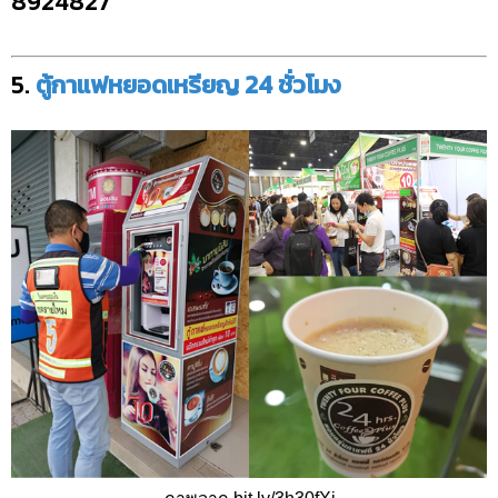
8924827
5.
ตู้กาแฟหยอดเหรียญ 24 ชั่วโมง