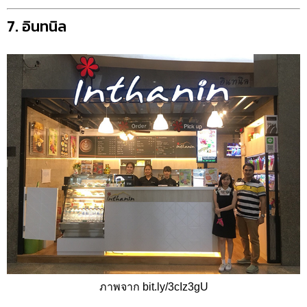
7. อินทนิล
ภาพจาก bit.ly/3cIz3gU