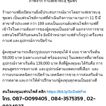
ภาพจาก กาแฟเขาทะลุ ชุมพร
ร้านกาแฟยิ่งเปิดนานยิ่งมีประสบการณ์มากโดยกาแฟเขาทะลุ
ชุมพร เป็นแฟรนไชส์กาแฟที่ดำเนินกิจการมานานกว่า 11 ปี มี
สาขาทั่วประเทศ กว่า 169 แห่งเป็นแบรนด์แฟรนไชส์กาแฟที่
เข้าใจในความต้องการของผู้ลงทุนเป็นอย่างดี นอกจากการขาย
แฟรนไชส์ให้กับคนสนใจ ยังมีจำหน่ายกาแฟสำเร็จรูป เครื่องชง
กาแฟ และอุปกรณ์การเปิดร้าน
ผู้ลงทุนสามารถเลือกรูปแบบการลงทุนได้ 4 แบบ ราคาเริ่มต้น
59,000 บาท (เฉพาะแบรนด์ พร้อมอบรม) ในแพคเกจที่มาพร้อม
อุปกรณ์ราคาเริ่มต้น 139,000 บาท สิ่งที่ผู้ลงทุนจะได้รับคือ การ
สอนสูตรการชงกาแฟ และอุปกรณ์ตามแพคเกจที่เลือก และ
การอบรมเทคนิคการเปิดร้าน เทคนิคการขาย การส่งเสริมด้าน
การตลาด และการให้คำปรึกษาแก่ผู้ลงทุนทุกคนเป็นอย่างดี
สนใจลงทุนแฟรนไชส์ คลิก
https://bit.ly/3cDwkFm
โทร. 087-0099405 , 084-3575359 , 02-