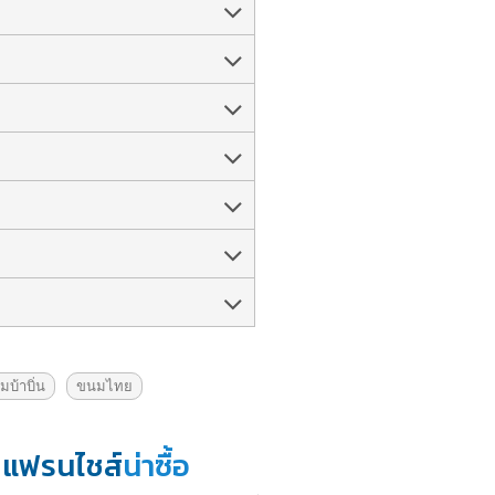
บ้าบิ่น
ขนมไทย
แฟรนไชส์
น่าซื้อ