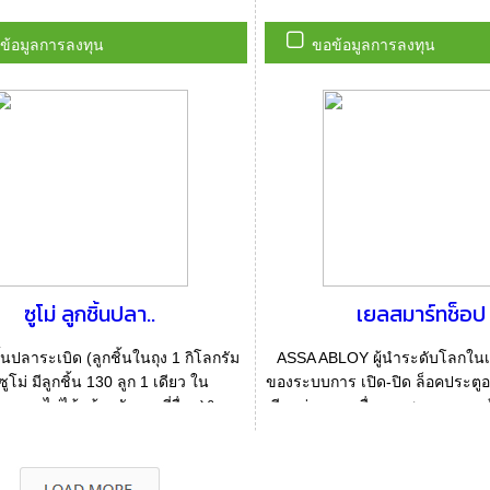
ข้อมูลการลงทุน
ขอข้อมูลการลงทุน
ซูโม่ ลูกชิ้นปลา..
เยลสมาร์ทช็อป
ิ้นปลาระเบิด (ลูกชิ้นในถุง 1 กิโลกรัม
ASSA ABLOY ผู้นำระดับโลกในเรื
ูโม่ มีลูกชิ้น 130 ลูก 1 เดียว ใน
ของระบบการ เปิด-ปิด ล็อคประตู
ย หาไม่ได้แล้วครับจากที่อื่นๆ)&n...
มีจุดมุ่งหมายเพื่อตอบสนองความ ต
บริโภ...