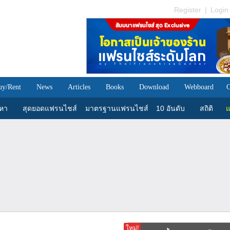
Register
|
Login
uy/Rent
News
Articles
Books
Download
Webboard
C
นหา
สุดยอดแฟรนไชส์
มาตรฐานแฟรนไชส์
10 อันดับ
สถิติ
แ
ใหม่!