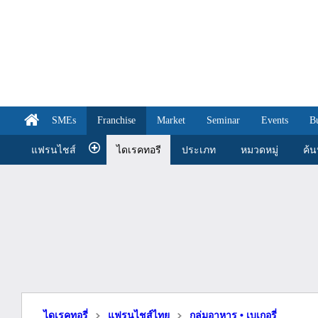
SMEs
Franchise
Market
Seminar
Events
B
แฟรนไชส์
ไดเรคทอรี
ประเภท
หมวดหมู่
ค้
ไดเรคทอรี่
แฟรนไชส์ไทย
กลุ่มอาหาร • เบเกอรี่