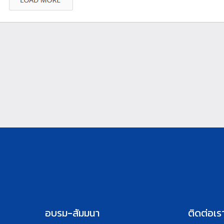
อบรม-สัมมนา
ติดต่อเร