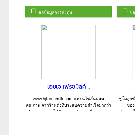
ขอข้อมูลการลงทุน
ขอ
เอชเจ เฟรชมิลค์ ..
www.hjfreshmilk.com แฟรนไชส์นมสด
ซูโม่ลูกช
คุณภาพ จากร้านดังทีประสบความสำเร็จมากว่า
ของซ
4 ทศวรรษ จนได้รับการยกย่องจากสื่อมวลชน
ประเทศไท
จวบจนปัจจุบั...