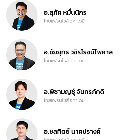
อ.สุภัค หมื่นนิกร
ไทยแฟรนไชส์ อคาเดมี
อ.ชัยยุทธ วชิรโรจน์ไพศาล
ไทยแฟรนไชส์ อคาเดมี
อ.พิชามญชุ์ จันทรภักดี
ไทยแฟรนไชส์ อคาเดมี
อ.ชลทิตย์ นาคปรางค์
ไทยแฟรนไชส์ อคาเดมี