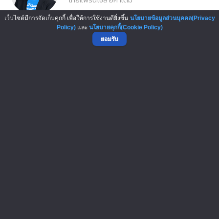
เว็บไซต์มีการจัดเก็บคุกกี้ เพื่อให้การใช้งานดียิ่งขึ้น
นโยบายข้อมูลส่วนบุคคล(Privacy
Policy)
และ
นโยบายคุกกี้(Cookie Policy)
ยอมรับ
อ.นพนนท์ เมฆบุญทรงลาภ
ไทยแฟรนไชส์ อคาเดมี
ไทยแฟรนไชส์ อคาเดมี
คอร์สเรียนนี้ ได้รับการรับรองความถูกต้องของข้อมูล
(Verified) ผู้สนใจสมัครเรียนได้ทันที
23
ปิดรับสมัคร