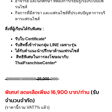
อาจารย์ และนักศึกษา ที่ต้องการเรียนรู้เรื่องระบบแฟ
รนไชส์
กิจการที่มีสาขา และแฟรนไชส์ที่ประสบปัญหาการบริ
หารแฟรนไชส์
สิ่งที่ผู้เรียนได้รับพิเศษ :
รับใบ Certificate*
รับสิทธิ์เข้าร่วมกลุ่ม LINE เฉพาะรุ่น
ได้รับคำแนะนำปรึกษาด้านแฟรนไชส์
สิทธิพิเศษในการลงโฆษณากับ
ThaiFranchiseCenter*
̶ห̶ล̶ั̶ก̶ส̶̶ูต̶ร̶ร̶า̶ค̶า̶ ̶2̶9,̶0̶0̶0̶ ̶บ̶า̶ท̶
พิเศษ! ลดเหลือเพียง 16,900 บาท/ท่าน
(รับ
จำนวนจำกัด)
(ราคานี้รวม VAT7% แล้ว)