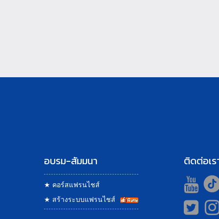
อบรม-สัมมนา
ติดต่อเร
★
คอร์สแฟรนไชส์
★
สร้างระบบแฟรนไชส์