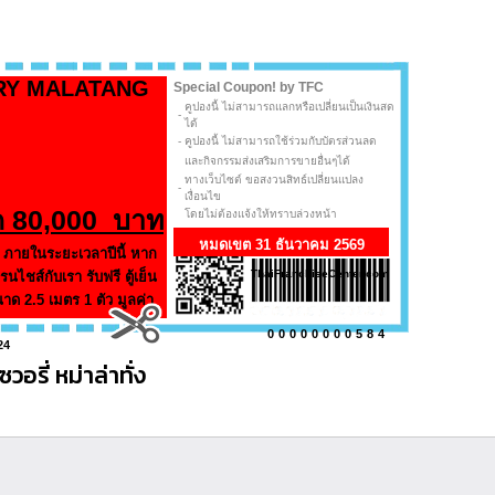
RY MALATANG
Special Coupon! by TFC
คูปองนี้ ไม่สามารถแลกหรือเปลี่ยนเป็นเงินสด
-
ได้
-
คูปองนี้ ไม่สามารถใช้ร่วมกับบัตรส่วนลด
และกิจกรรมส่งเสริมการขายอื่นๆได้
ทางเว็บไซต์ ขอสงวนสิทธ์เปลี่ยนแปลง
-
เงื่อนไข
ด
80,000
บาท
โดยไม่ต้องแจ้งให้ทราบล่วงหน้า
หมดเขต 31 ธันวาคม 2569
 ภายในระยะเวลาปีนี้ หาก
ThaiFranchiseCenter.com
ไชส์กับเรา รับฟรี ตู้เย็น
นาด 2.5 เมตร 1 ตัว มูลค่า
00000000584
24
ซวอรี่ หม่าล่าทั่ง