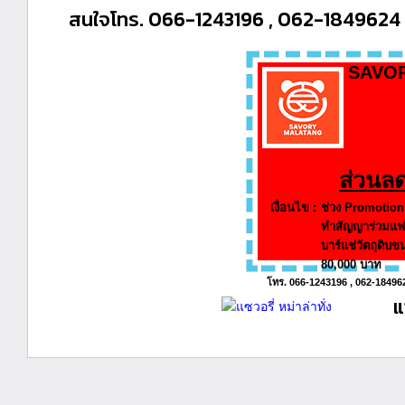
สนใจโทร. 066-1243196 , 062-1849624
SAVO
ส่วนล
เงื่อนไข :
ช่วง Promotion
ทำสัญญาร่วมแฟรน
บาร์แช่วัตถุดิบข
80,000 บาท
โทร. 066-1243196 , 062-18496
แ