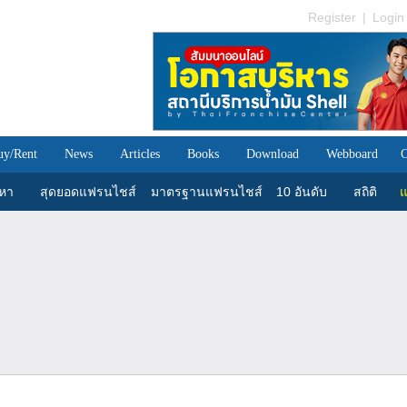
Register
|
Login
uy/Rent
News
Articles
Books
Download
Webboard
C
นหา
สุดยอดแฟรนไชส์
มาตรฐานแฟรนไชส์
10 อันดับ
สถิติ
แ