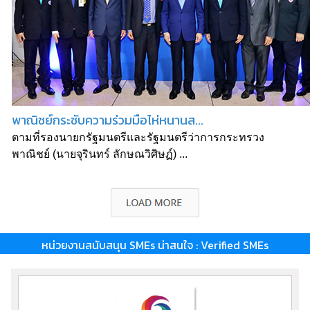
พาณิชย์กระชับความร่วมมือไห่หนานส...
ตามที่รองนายกรัฐมนตรีและรัฐมนตรีว่าการกระทรวง
พาณิชย์ (นายจุรินทร์ ลักษณวิศิษฏ์) ...
หน่วยงานสนับสนุน SMEs น่าสนใจ : Verified SMEs