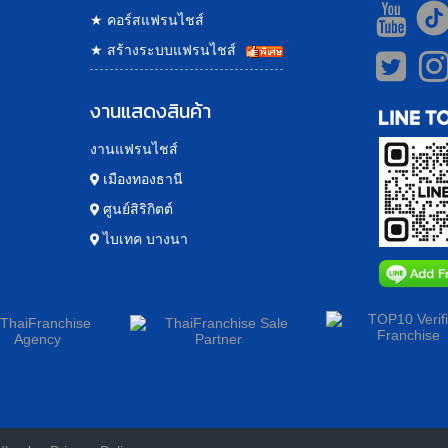
★
คอร์สแฟรนไชส์
★
สร้างระบบแฟรนไชส์
งานแสดงสินค้า
งานแฟรนไชส์
เมืองทองธานี
ศูนย์สิริกิตต์
ไบเทค บางนา