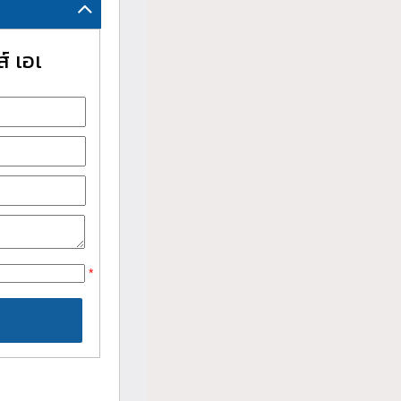
์ เอเ
*