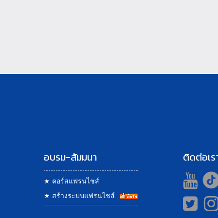
อบรม-สัมมนา
ติดต่อเร
★
คอร์สแฟรนไชส์
★
สร้างระบบแฟรนไชส์