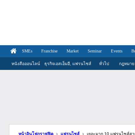
SMEs
Franchise
Market
Seminar
Events
B
หนังสือออนไลน์
ธุรกิจเอสเอ็มอี, แฟรนไชส์
ทั่วไป
กฎหมาย
หน้าอินโฟกราฟฟิค
แฟรนไชส์
เยอะมาก 10 แฟรนไชส์สายบ