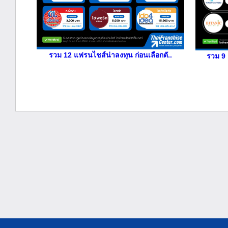
รวม 12 แฟรนไชส์น่าลงทุน ก่อนเลือกตั..
รวม 9 