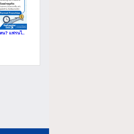
ไหน? แฟรนไ..