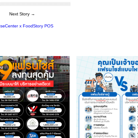
Next Story →
iseCenter x FoodStory POS