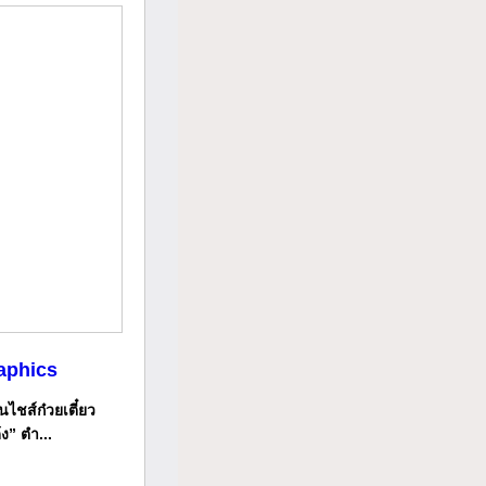
aphics
ไชส์ก๋วยเตี๋ยว
ง” ตำ...