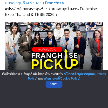
กะเพราขุนช้าง ร่วมงาน Franchise ...
แฟรนไชส์ กะเพราขุนช้าง ร่วมออกบูธในงาน Franchise
Expo Thailand & TESE 2026 ร...
เว็บไซต์มีการจัดเก็บคุกกี้ เพื่อให้การใช้งานดียิ่งขึ้น
นโยบายข้อมูลส่วนบุคคล(Privacy
ไทยแฟรนไชส์เซ็นเตอร์ จัดคอร์สเลื...
Policy)
และ
นโยบายคุกกี้(Cookie Policy)
ยอมรับ
ไทยแฟรนไชส์เซ็นเตอร์ จัดอบรมคอร์สเลือกซื้อแฟรนไชส์
รุ่นที่ 3 “วิเคราะห์เป็...