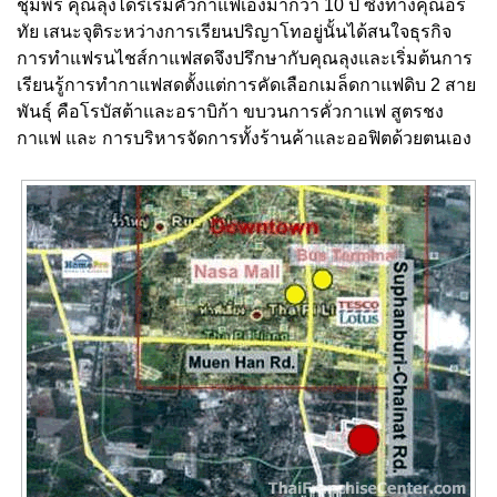
ชุมพร คุณลุงได้ริเริ่มคั่วกาแฟเองมากว่า 10 ปี ซึ่งทางคุณอร
ทัย เสนะจุติระหว่างการเรียนปริญาโทอยู่นั้นได้สนใจธุรกิจ
การทำแฟรนไชส์กาแฟสดจึงปรึกษากับคุณลุงและเริ่มต้นการ
เรียนรู้การทำกาแฟสดตั้งแต่การคัดเลือกเมล็ดกาแฟดิบ 2 สาย
พันธุ์ คือโรบัสต้าและอราบิก้า ขบวนการคั่วกาแฟ สูตรชง
กาแฟ และ การบริหารจัดการทั้งร้านค้าและออฟิตด้วยตนเอง