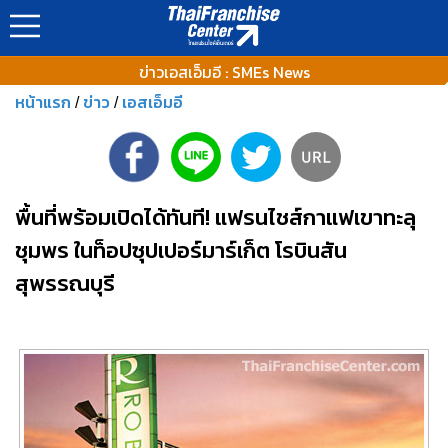
ข่าวเอสเอ็มอี : SMEs News
หน้าแรก
ข่าว
เอสเอ็มอี
/
/
พื้นที่พร้อมเปิดได้ทันที! แฟรนไชส์กาแฟเขาทะลุ
ชุมพร ในท็อปซุปเปอร์มาร์เก็ต โรบินสัน
สุพรรณบุรี