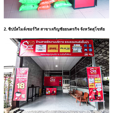
2. ชิปป์สไมล์เซอร์วิส สาขาเจริญชัยยนตรกิจ จังหวัดสุโขทัย