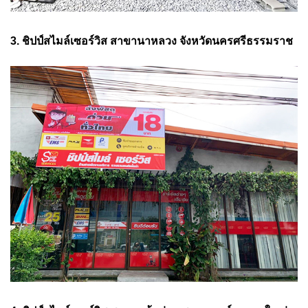
3. ชิปป์สไมล์เซอร์วิส สาขานาหลวง จังหวัดนครศรีธรรมราช