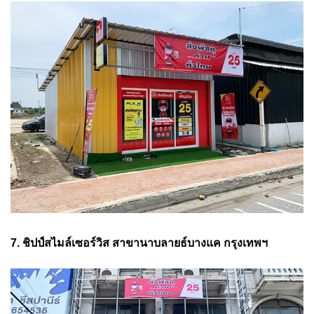
7. ชิปป์สไมล์เซอร์วิส สาขานาบลายธ์บางแค กรุงเทพฯ