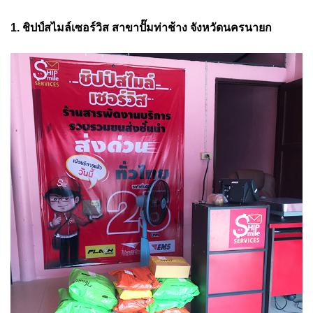
1. ชิปป์สไมล์เซอร์วิส สาขาปั๊มท่าช้าง จังหวัดนครนายก