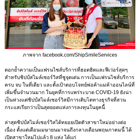
ภาพจาก facebook.com/ShipSmileServices
ตอกย้ำความเป็นแฟรนไชส์บริการที่ฮอตฮิตและฟีเว่อร์สุดๆ
สำหรับชิปป์สไมล์เซอร์วิสที่ชูจุดเด่น การเป็นแฟรนไชส์บริการ
ครบ จบ ในที่เดียว และตั้งเป้าตอบโจทย์พ่อค้าแม่ค้าออนไลน์ที่
เพิ่มขึ้นจำนวนมาก ในยุคที่การแพร่ระบาด COVID-19 ยังน่า
เป็นห่วงแต่ชิปป์สไมล์เซอร์วิสมีการเติบโตทางธุรกิจที่สวน
กระแสเรียกว่าเป็นสุดยอดแห่งการลงทุนในยุคนี้
ล่าสุดชิปป์สไมล์เซอร์วิสได้ทยอยเปิดตัวสาขาใหม่อย่างต่อ
เนื่อง ตั้งแต่เดือนเมษายนมาจนถึงกลางเดือนพฤษภาคมนี้ ได้
เปิดสาขาใหม่ไปแล้ว 8 แห่ง ได้แก่