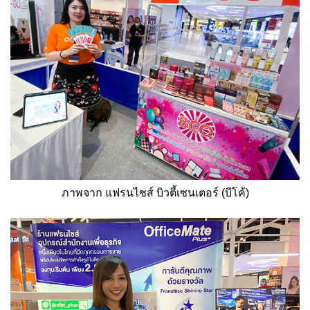
ภาพจาก แฟรนไชส์ บิวตี้เซนเตอร์ (บีโค้)