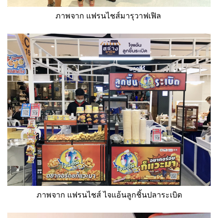
ภาพจาก แฟรนไชส์มารุวาฟเฟิล
ภาพจาก แฟรนไชส์ ไจแอ้นลูกชิ้นปลาระเบิด