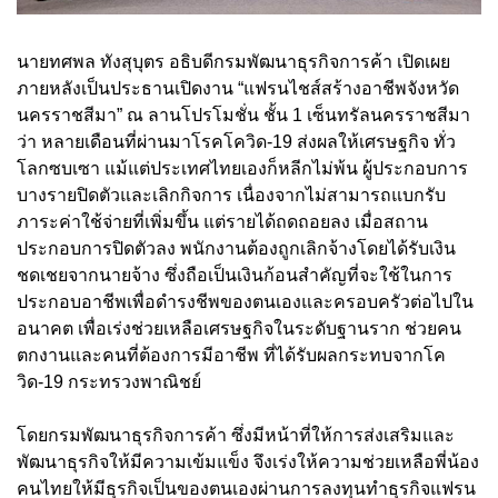
นายทศพล ทังสุบุตร อธิบดีกรมพัฒนาธุรกิจการค้า เปิดเผย
ภายหลังเป็นประธานเปิดงาน “แฟรนไชส์สร้างอาชีพจังหวัด
นครราชสีมา” ณ ลานโปรโมชั่น ชั้น 1 เซ็นทรัลนครราชสีมา
ว่า หลายเดือนที่ผ่านมาโรคโควิด-19 ส่งผลให้เศรษฐกิจ ทั่ว
โลกซบเซา แม้แต่ประเทศไทยเองก็หลีกไม่พ้น ผู้ประกอบการ
บางรายปิดตัวและเลิกกิจการ เนื่องจากไม่สามารถแบกรับ
ภาระค่าใช้จ่ายที่เพิ่มขึ้น แต่รายได้ถดถอยลง เมื่อสถาน
ประกอบการปิดตัวลง พนักงานต้องถูกเลิกจ้างโดยได้รับเงิน
ชดเชยจากนายจ้าง ซึ่งถือเป็นเงินก้อนสำคัญที่จะใช้ในการ
ประกอบอาชีพเพื่อดำรงชีพของตนเองและครอบครัวต่อไปใน
อนาคต เพื่อเร่งช่วยเหลือเศรษฐกิจในระดับฐานราก ช่วยคน
ตกงานและคนที่ต้องการมีอาชีพ ที่ได้รับผลกระทบจากโค
วิด-19 กระทรวงพาณิชย์
โดยกรมพัฒนาธุรกิจการค้า ซึ่งมีหน้าที่ให้การส่งเสริมและ
พัฒนาธุรกิจให้มีความเข้มแข็ง จึงเร่งให้ความช่วยเหลือพี่น้อง
คนไทยให้มีธุรกิจเป็นของตนเองผ่านการลงทุนทำธุรกิจแฟรน