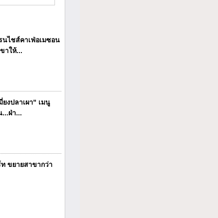
นไชส์คาเฟ่อเมซอน
ขาให้...
ี่ยงปลาเผา" เมนู
..ฝ่า...
ร์ท ขยายสาขากว่า