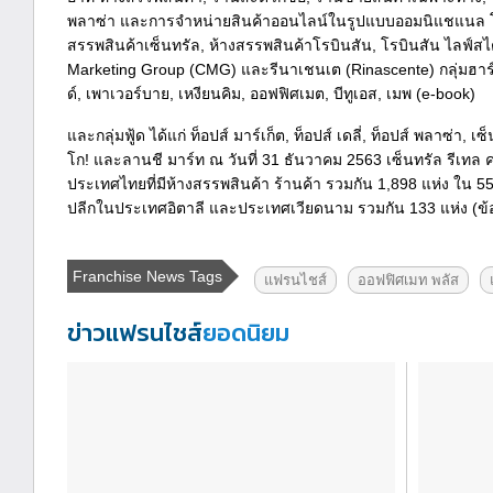
พลาซ่า และการจำหน่ายสินค้าออนไลน์ในรูปแบบออมนิแชแนล โดย
สรรพสินค้าเซ็นทรัล, ห้างสรรพสินค้าโรบินสัน, โรบินสัน ไลฟ์สไตล
Marketing Group (CMG) และรีนาเชนเต (Rinascente) กลุ่มฮาร์ด
ด์, เพาเวอร์บาย, เหงียนคิม, ออฟฟิศเมต, บีทูเอส, เมพ (e-book)
และกลุ่มฟู้ด ได้แก่ ท็อปส์ มาร์เก็ต, ท็อปส์ เดลี่, ท็อปส์ พลาซ่า, เซ็
โก! และลานชี มาร์ท ณ วันที่ 31 ธันวาคม 2563 เซ็นทรัล รีเทล
ประเทศไทยที่มีห้างสรรพสินค้า ร้านค้า รวมกัน 1,898 แห่ง ใน 55 จ
ปลีกในประเทศอิตาลี และประเทศเวียดนาม รวมกัน 133 แห่ง (ข้อ
Franchise News Tags
แฟรนไชส์
ออฟฟิศเมท พลัส
ข่าวแฟรนไชส์
ยอดนิยม