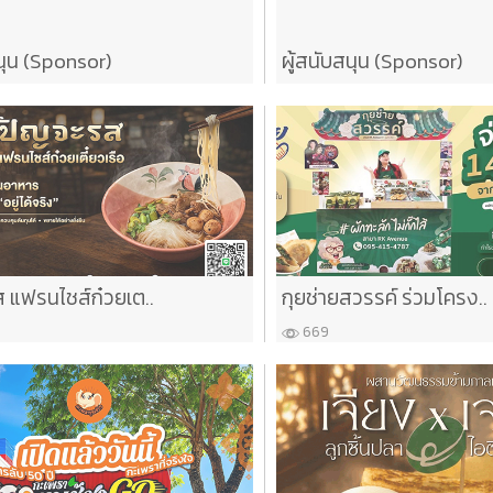
นุน (Sponsor)
ผู้สนับสนุน (Sponsor)
 แฟรนไชส์ก๋วยเต..
กุยช่ายสวรรค์ ร่วมโครง..
669