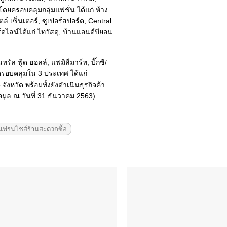
ครอบคลุมกลุ่มแฟชั่น ได้แก่ ห้าง
์ เซ็นเตอร์, ซูเปอร์สปอร์ต, Central
ไลน์ได้แก่ ไทวัสดุ, บ้านแอนด์บียอน
นทรัล ฟู้ด ฮอลล์, แฟมิลี่มาร์ท, บิ๊กซี/
 ครอบคลุมใน 3 ประเทศ ได้แก่
ังหวัด พร้อมทั้งยังดำเนินธุรกิจค้า
มูล ณ วันที่ 31 ธันวาคม 2563)
แฟรนไชส์ร้านสะดวกซื้อ