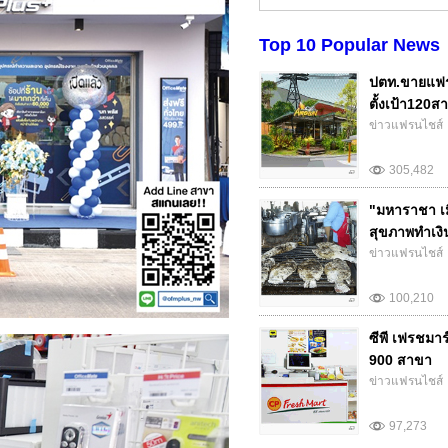
Top 10 Popular News
ปตท.ขายแฟร
ตั้งเป้า120สา
ข่าวแฟรนไชส์
305,482
"มหาราชา เม
สุขภาพทำเงิน.
ข่าวแฟรนไชส์
100,210
ซีพี เฟรชมา
900 สาขา
ข่าวแฟรนไชส์
97,273