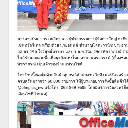
นางสาวปัทมา วรรณวิทยาภา ผู้ช่วยกรรมการผู้จัดการใหญ่ ธุรก
เซ็นทรัลรีเทล พร้อมด้วย นายอนันต์ ชำนาญโลหะวานิช ประธา
ผศ.ดร.วิชัย ใจวิสุทธิ์หรรษา และ ร.ต.ท.วินัย วิจิตรพัชราภรณ์ 
ไชส์ร้านสะดวกซื้อเพื่อธุรกิจแห่งใหม่ สาขานครสวรรค์ (เยื้องซอยส
พัชราภรณ์ เป็นเจ้าของร้านแฟรนไชส์
โดยร้านนี้จัดเต็มด้วยสินค้าอุปกรณ์สำนักงาน ไอที เฟอร์นิเจอร์ อ
ครบครันมากกว่า 60,000 รายการ ให้ผู้ประกอบการสั่งซื้อสินค้าได้
@ofmplus_nw หรือโทร. 063-969-9595 โดยมีบริการจัดส่งฟรีถึง
เงื่อนไขที่กำหนด)