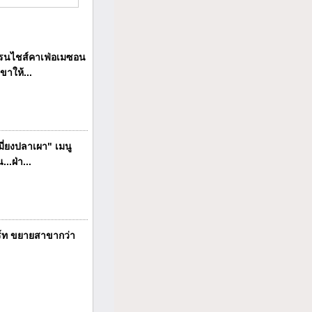
นไชส์คาเฟ่อเมซอน
ขาให้...
ี่ยงปลาเผา" เมนู
..ฝ่า...
ร์ท ขยายสาขากว่า