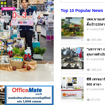
Top 10 Popular News
ปตท.ขายแฟร
ตั้งเป้า120สา
ข่าวแฟรนไชส์
305,484
"มหาราชา เม
สุขภาพทำเงิน.
ข่าวแฟรนไชส์
100,213
ซีพี เฟรชมา
900 สาขา
ข่าวแฟรนไชส์
97,275