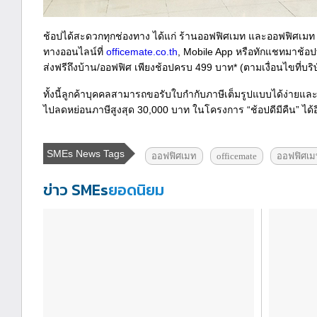
ช้อปได้สะดวกทุกช่องทาง ได้แก่ ร้านออฟฟิศเมท และออฟฟิศเมท พ
ทางออนไลน์ที่
officemate.co.th
, Mobile App หรือทักแชทมาช้อปท
ส่งฟรีถึงบ้าน/ออฟฟิศ เพียงช้อปครบ 499 บาท* (ตามเงื่อนไขที่บร
ทั้งนี้ลูกค้าบุคคลสามารถขอรับใบกำกับภาษีเต็มรูปแบบได้ง่ายและร
ไปลดหย่อนภาษีสูงสุด 30,000 บาท ในโครงการ “ช้อปดีมีคืน” ได้อ
SMEs News Tags
ออฟฟิศเมท
officemate
ออฟฟิศเม
ข่าว SMEs
ยอดนิยม