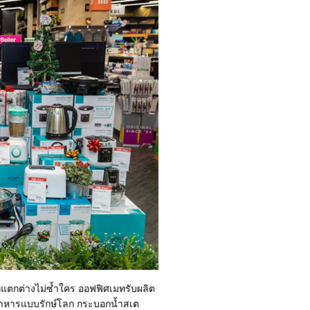
ที่แตกต่างไม่ซ้ำใคร ออฟฟิศเมทรับผลิต
นอาหารแบบรักษ์โลก กระบอกน้ำสเต