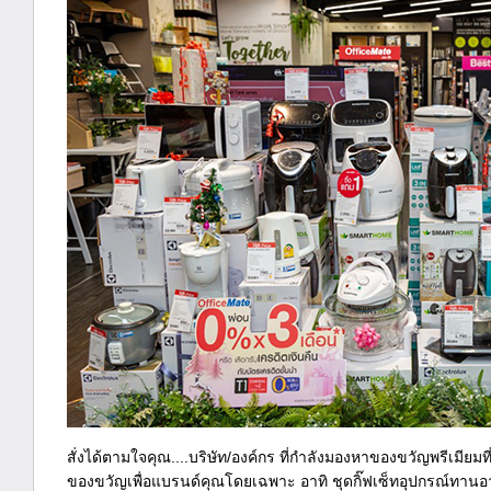
สั่งได้ตามใจคุณ....บริษัท/องค์กร ที่กำลังมองหาของขวัญพรีเมียม
ของขวัญเพื่อแบรนด์คุณโดยเฉพาะ อาทิ ชุดกิ๊ฟเซ็ทอุปกรณ์ทา