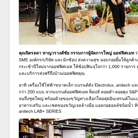
คุณจิตรลดา หาญวรวงศ์ชัย กรรมการผู้จัดการใหญ่ ออฟฟิศเมท
ร
SME องค์กร/บริษัท และนักช้อป ส่งความสุข มอบรอยยิ้มให้ลูก
กระเช้าปีใหม่จากออฟฟิศเมท ให้ช้อปฟินจุใจกว่า 1,000 รายการ 
และบริการส่งฟรีถึงบ้าน/ออฟฟิศคุณ
อาทิ เครื่องใช้ไฟฟ้าขนาดเล็ก แบรนด์ดัง Electrolux, anitec
กว่า 200 แบบ จากแบรนด์ออฟฟิศเมท ท็อปส์ ดอยคำ ดอยตุง S&P แล
จนถึงชุดใหญ่ พร้อมด้วยของขวัญทางเลือกใหม่สุดอินเทรนด์ใน
อาหารเสริม และเซตของขวัญเจลล้างมือ แอลกอฮอลล์ชนิดน้ำ ทิช
anitech LAB+ SERIES