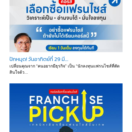
ปักหมุด! วันอาทิตย์ที่ 29 มี...
เปลี่ยนคุณจาก “คนอยากมีธุรกิจ” เป็น “นักลงทุนแฟรนไชส์ที่ตัด
สินใจด้ว...