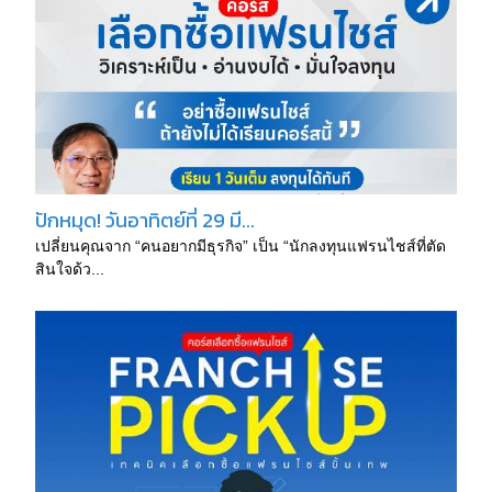
ปักหมุด! วันอาทิตย์ที่ 29 มี...
เปลี่ยนคุณจาก “คนอยากมีธุรกิจ” เป็น “นักลงทุนแฟรนไชส์ที่ตัด
สินใจด้ว...