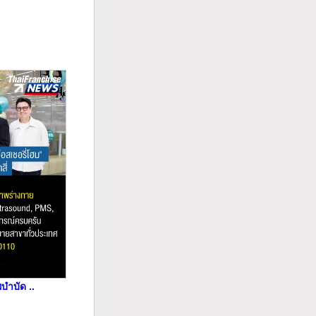
บำบัด ..