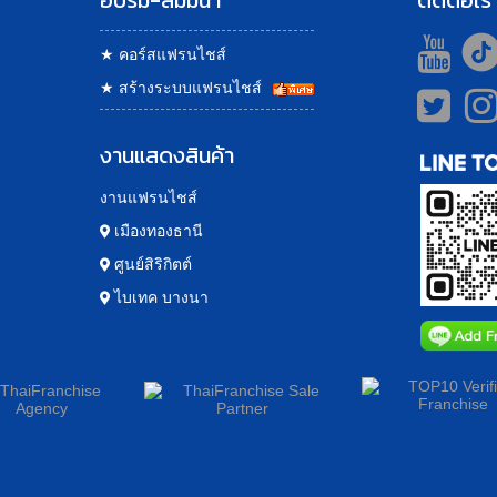
อบรม-สัมมนา
ติดต่อเร
★
คอร์สแฟรนไชส์
★
สร้างระบบแฟรนไชส์
งานแสดงสินค้า
งานแฟรนไชส์
เมืองทองธานี
ศูนย์สิริกิตต์
ไบเทค บางนา