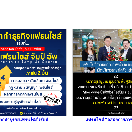
ากทำธุรกิจแฟรนไชส์ เริ่มที..
แฟรนไชส์ "คลินิกกายภาพ