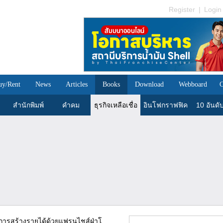
Register
|
Login
uy/Rent
News
Articles
Books
Download
Webboard
C
สำนักพิมพ์
คำคม
ธุรกิจเหลือเชื่อ
อินโฟกราฟฟิค
10 อันดั
การสร้างรายได้ด้วยแฟรนไชส์ฝ่าโ...