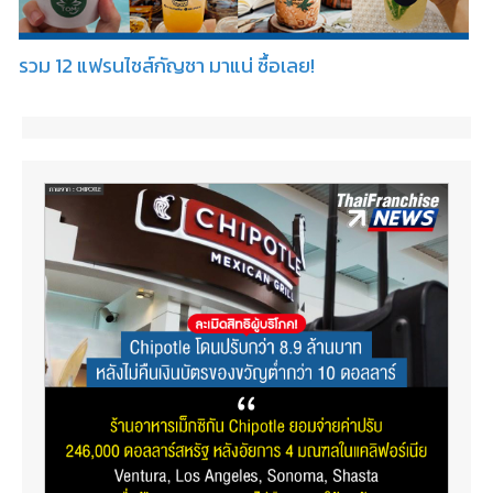
รวม 12 แฟรนไชส์กัญชา มาแน่ ซื้อเลย!