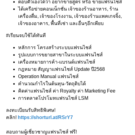
ตอบตัวเองได้ว่า อยากขายสูตร หรือ ขายแฟรนไชส์
ได้เครือข่ายคอนเน็กชั่น เจ้าของร้านอาหาร, ร้าน
เครื่องดื่ม, เจ้าของโรงงาน, เจ้าของร้านแพคเกจจิ้ง,
เจ้าของอาคาร, พื้นที่เช่า และอื่นๆอีกเพียบ
#เรียนจบใช้ได้ทันที
หลักการ โครงสร้างระบบแฟรนไชส์
รูปแบบการขยายสาขาในระบบแฟรนไชส์
เครื่องหมายการค้า-แบรนด์แฟรนไชส์
กฎหมาย สัญญาแฟรนไชส์ Update ปี2568
Operation Manual แฟรนไชส์
คำนวณกำไรในต้นทุน-วัตถุดิบได้
คิดค่าแฟรนไชส์ ค่า Royalty ค่า Marketing Fee
การตลาดโปรโมทแฟรนไชส์ LSM
ลงทะเบียนรับสิทธิพิเศษ!
คลิก!
https://shorturl.at/RSrY7
สอบถามผู้เชี่ยวชาญแฟรนไชส์ ฟรี!