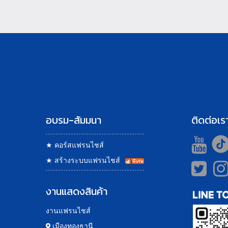
อบรม-สัมมนา
ติดต่อเร
★
คอร์สแฟรนไชส์
★
สร้างระบบแฟรนไชส์
งานแสดงสินค้า
งานแฟรนไชส์
เมืองทองธานี