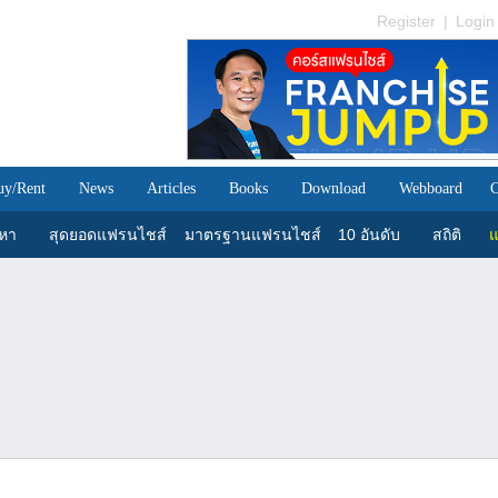
Register
|
Login
uy/Rent
News
Articles
Books
Download
Webboard
C
นหา
สุดยอดแฟรนไชส์
มาตรฐานแฟรนไชส์
10 อันดับ
สถิติ
แ