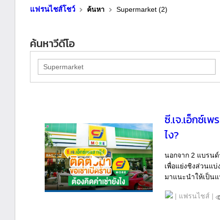
แฟรนไชส์โชว์
ค้นหา
Supermarket (2)
ค้นหาวีดีโอ
ซี.เจ.เอ็กซ์เ
ไง?
นอกจาก 2 แบรนด์ร้
เพื่อแย่งชิงส่วนแ
มาแนะนำให้เป็นแนว
|
แฟรนไชส์
|