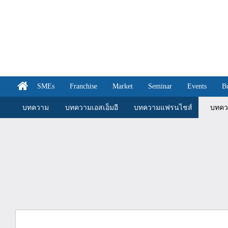
SMEs
Franchise
Market
Seminar
Events
B
บทความ
บทความเอสเอ็มอี
บทความแฟรนไชส์
บทคว