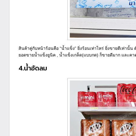
สินค้าคู่กับหน้าร้อนคือ “น้ำแข็ง” ยิ่งร้อนเท่าไหร่ ยิ่งขายดีเท่
ยอดขายน้ำแข็งยูนิค , น้ำแข็งเกล็ด(แบบกด) ก็ขายดีมาก และคา
4.น้ำอัดลม