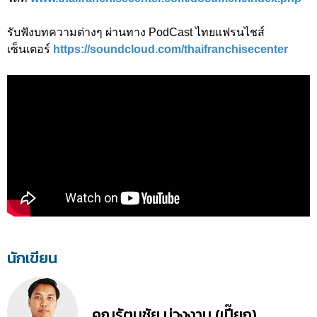
รับฟังบทความต่างๆ ผ่านทาง PodCast ไทยแฟรนไชส์
เซ็นเตอร์
https://soundcloud.com/thaifranchisecenter
นักเขียน
คุณรัตนชัย ม่วงงาม (เปี๊ยก)