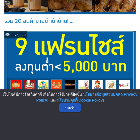
รวม 20 สินค้าขายดีหน้าบ้าน! ...
362,620
เว็บไซต์มีการจัดเก็บคุกกี้ เพื่อให้การใช้งานดียิ่งขึ้น
นโยบายข้อมูลส่วนบุคคล(Privacy
Policy)
และ
นโยบายคุกกี้(Cookie Policy)
เลือกเลย! 9 แฟรนไชส์ลงทุนต่ำ...
ยอมรับ