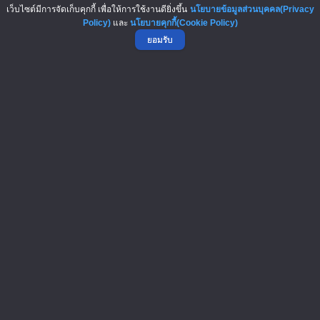
เลือกเลย! 9 แฟรนไชส์ลงทุนต่ำ...
เว็บไซต์มีการจัดเก็บคุกกี้ เพื่อให้การใช้งานดียิ่งขึ้น
นโยบายข้อมูลส่วนบุคคล(Privacy
Policy)
และ
นโยบายคุกกี้(Cookie Policy)
ยอมรับ
บทความมาใหม่ : New Articles
6-Aug-2026
เปิดสูตรลับเจ้าของแฟรนไชส์! เง..