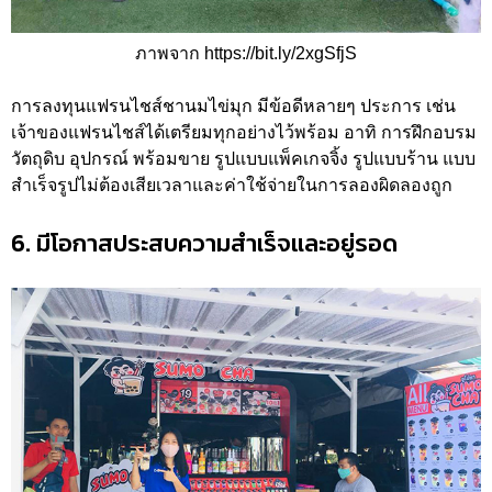
ภาพจาก https://bit.ly/2xgSfjS
การลงทุนแฟรนไชส์ชานมไข่มุก มีข้อดีหลายๆ ประการ เช่น
เจ้าของแฟรนไชส์ได้เตรียมทุกอย่างไว้พร้อม อาทิ การฝึกอบรม
วัตถุดิบ อุปกรณ์ พร้อมขาย รูปแบบแพ็คเกจจิ้ง รูปแบบร้าน แบบ
สำเร็จรูปไม่ต้องเสียเวลาและค่าใช้จ่ายในการลองผิดลองถูก
6. มีโอกาสประสบความสำเร็จและอยู่รอด