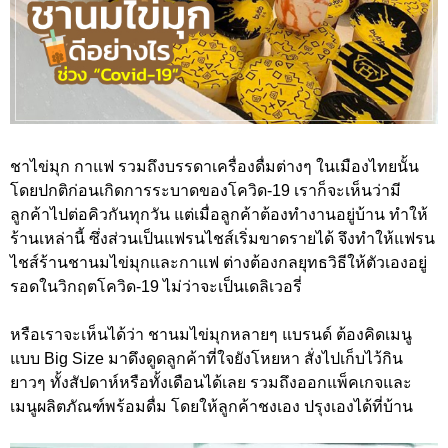
ชาไข่มุก กาแฟ รวมถึงบรรดาเครื่องดื่มต่างๆ ในเมืองไทยนั้น
โดยปกติก่อนเกิดการระบาดของโควิด-19 เราก็จะเห็นว่ามี
ลูกค้าไปต่อคิวกันทุกวัน แต่เมื่อลูกค้าต้องทำงานอยู่บ้าน ทำให้
ร้านเหล่านี้ ซึ่งส่วนเป็นแฟรนไชส์เริ่มขาดรายได้ จึงทำให้แฟรน
ไชส์ร้านชานมไข่มุกและกาแฟ ต่างต้องกลยุทธวิธีให้ตัวเองอยู่
รอดในวิกฤตโควิด-19 ไม่ว่าจะเป็นเดลิเวอรี่
หรือเราจะเห็นได้ว่า ชานมไข่มุกหลายๆ แบรนด์ ต้องคิดเมนู
แบบ Big Size มาดึงดูดลูกค้าที่ใจยังโหยหา สั่งไปเก็บไว้กิน
ยาวๆ ทั้งสัปดาห์หรือทั้งเดือนได้เลย รวมถึงออกแพ็คเกจและ
เมนูผลิตภัณฑ์พร้อมดื่ม โดยให้ลูกค้าชงเอง ปรุงเองได้ที่บ้าน