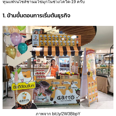
ทุนแฟรนไชส์ชานมไข่มุกในช่วงโควิด-19 ครับ
1. ข้ามขั้นตอนการเริ่มต้นธุรกิจ
ภาพจาก bit.ly/2W3BbpY