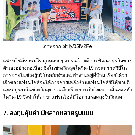
ภาพจาก bit.ly/35lV2Fe
แฟรนไชส์ชานมไข่มุกหลายๆ แบรนด์ จะมีการพัฒนาธุรกิจของ
ตัวเองอย่างต่อเนื่อง ยิ่งในช่วงวิกฤตโควิด-19 ก็จะหากลวิธีใน
การขายในช่วงผู้บริโภคกักตัวและทำงานอยู่ที่บ้าน เรียกได้ว่า
เจ้าของแฟรนไชส์จะให้การช่วยเหลือร้านแฟรนไชส์ซีให้ขายดี
และอยู่รอดในช่วงวิกฤต รวมถึงสร้างการเติบโตอย่างมั่นคงหลัง
โควิด-19 จึงทำให้สาขาแฟรนไชส์มีโอกาสรอดสูงในวิกฤต
7. ลงทุนคุ้มค่า มีหลากหลายรูปแบบ