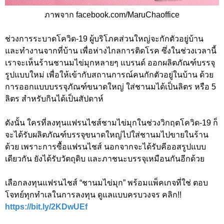
ภาพจาก facebook.com/MaruChaoffice
ช่วงการระบาดโควิด-19 ผู้บริโภคส่วนใหญ่จะกักตัวอยู่บ้าน
และทำงานจากที่บ้าน เพื่อห่างไกลการติดโรค ซึ่งในช่วงเวลานี้
เราจะเห็นร้านชานมไข่มุกหลายๆ แบรนด์ ออกผลิตภัณฑ์บรรจุ
รูปแบบใหม่ เพื่อให้เข้ากับสถานการณ์คนกักตัวอยู่ในบ้าน ด้วย
การออกแบบบรรจุภัณฑ์ขนาดใหญ่ ใส่ชานมได้เป็นลิตร หรือ 5
ลิตร สำหรับกินได้เป็นสัปดาห์
ดังนั้น ใครที่ลงทุนแฟรนไชส์ชามไข่มุกในช่วงวิกฤตโควิด-19 ก็
จะได้รับผลิตภัณฑ์บรรจุขนาดใหญ่ไปใส่ชานมไปขายในร้าน
ด้วย เพราะการซื้อแฟรนไชส์ นอกจากจะได้รับคีออสรูปแบบ
เดียวกัน ยังได้รับวัตถุดิบ และภาชนะบรรจุเหมือนกันอีกด้วย
เลือกลงทุนแฟรนไชส์ “ชานมไข่มุก” พร้อมแพ็คเกจที่ใช่ ตอบ
โจทย์ทุกทำเลในการลงทุน ดูแลแบบครบวงจร คลิก!!
https://bit.ly/2KDwUEf