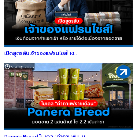
เปิดสูตรลับเจ้าของแฟรนไชส์! เง..
5-Aug-2026
Panera Bread โมเดล “ค่ากาแฟแบบ..