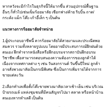
หากหวังจะมีกำไรในธุรกิจนี้ให้มากขึ้น ส่วนอุปกรณ์พื้นฐาน
อื่นๆ ก็ทั่วไปเช่นเข็มร้อยมาลัย เชือกฟาง/ด้าย ริบบิ้น ถาด/
กระด้ง แม็ก โต๊ะ-เก้าอี้เล็ก ๆ เป็นต้น
แนวทางการร้อยมาลัยจำหน่าย
1.ผู้ประกอบอาชีพนี้ ควรร้อยมาลัยได้สวยงามและประณีตพอ
สมควร รวมทั้งหลายรูปแบบ โดยอาจมีประสบการณ์ฝึกฝนด้วย
ตนเอง ฝึกทำจากหนังสือหรือฝึกอบรมจากสถาบันฝึกอบรม
วิชาชีพ เพื่อสามารถตอบสนองความต้องการของลูกค้าได้
เนื่องจากเทศกาลต่าง ๆ เช่น วันสงกรานต์ วันขึ้นปีใหม่ ลูกค้า
อาจสั่งพวงมาลัยเป็นกรณีพิเศษ ซึ่งเป็นการเพิ่มรายได้จากการ
ขายแต่ละวัน
2.เลือกทำเลเพื่อตั้งโต๊ะขายพวงมาลัยเวลาเช้า-เย็น เช่น บริเวณ
ป้ายรถเมล์ แหล่งชุมชนที่มีคนสัญจรไปมา ตลาด หรือหน้าบ้าน
ตนเองหากทำเลดี เป็นต้น