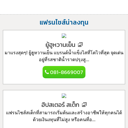
แฟรนไชส์น่าลงทุน
ยู้ฮูหวานเย็น
มาแรงสุดๆ! ยู้ฮูหวานเย็น แบรนด์น้ำแข็งไสที่โตไวที่สุด จุดเด่น
อยู่ที่รสชาติน้ำราดปรุงสู...
081-8669007
ฮิปสเตอร์ สเต็ก
แฟรนไชส์สเต็กที่สามารถเริ่มต้นและสร้างอาชีพให้ทุกคนได้
ด้วยเงินงทุนที่ไม่สูง หรือคนที่อ...