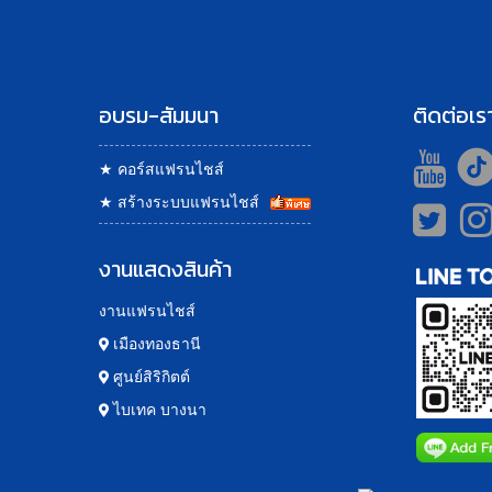
อบรม-สัมมนา
ติดต่อเร
★
คอร์สแฟรนไชส์
★
สร้างระบบแฟรนไชส์
งานแสดงสินค้า
งานแฟรนไชส์
เมืองทองธานี
ศูนย์สิริกิตต์
ไบเทค บางนา