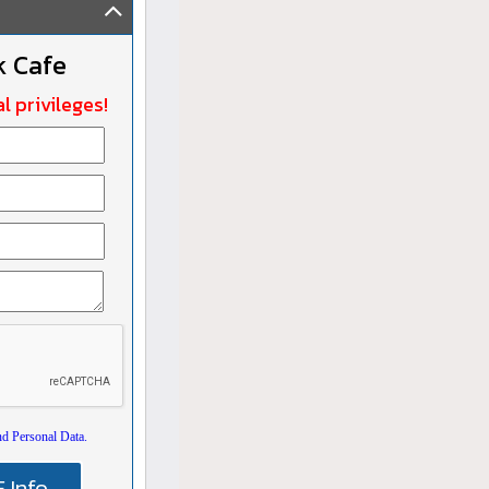
k Cafe
l privileges!
nd Personal Data.