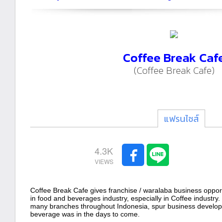
Coffee Break Caf
(Coffee Break Cafe)
แฟรนไชส์
4.3K
Coffee Break Cafe gives franchise / waralaba business opport
in food and beverages industry, especially in Coffee industry
many branches throughout Indonesia, spur business developme
beverage was in the days to come.