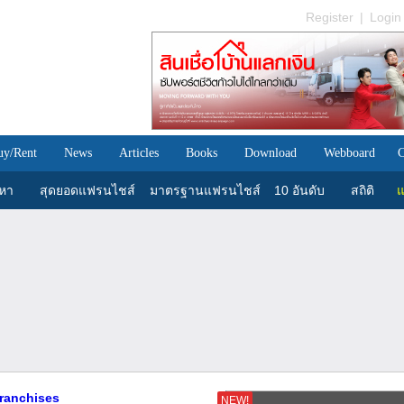
Register
|
Login
uy/Rent
News
Articles
Books
Download
Webboard
C
นหา
สุดยอดแฟรนไชส์
มาตรฐานแฟรนไชส์
10 อันดับ
สถิติ
แ
ranchises
NEW!