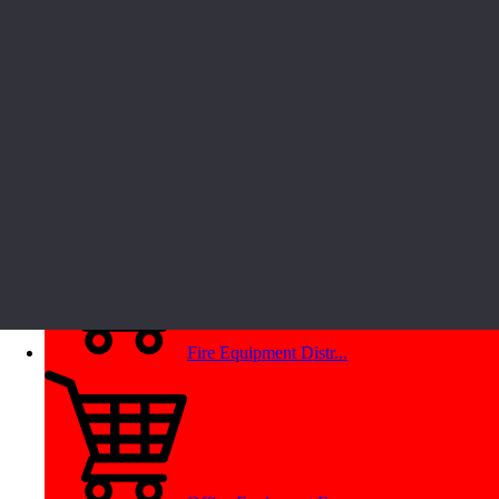
One Price Shop Franc...
Beauty Product, Heal...
Fire Equipment Distr...