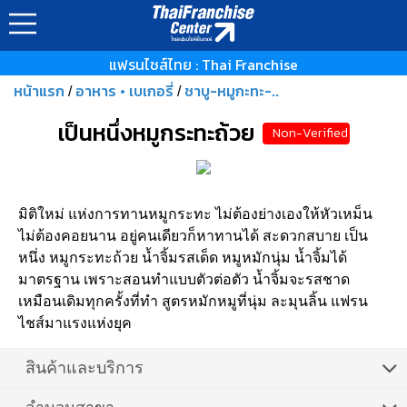
แฟรนไชส์ไทย : Thai Franchise
หน้าแรก
อาหาร • เบเกอรี่
ชาบู-หมูกะทะ-..
/
/
เป็นหนึ่งหมูกระทะถ้วย
Non-Verified
มิติใหม่ แห่งการทานหมูกระทะ ไม่ต้องย่างเองให้หัวเหม็น
ไม่ต้องคอยนาน อยู่คนเดียวก็หาทานได้ สะดวกสบาย เป็น
หนึ่ง หมูกระทะถ้วย น้ำจิ้มรสเด็ด หมูหมักนุ่ม น้ำจิ้มได้
มาตรฐาน เพราะสอนทำแบบตัวต่อตัว น้ำจิ้มจะรสชาด
เหมือนเดิมทุกครั้งที่ทำ สูตรหมักหมูที่นุ่ม ละมุนลิ้น แฟรน
ไชส์มาแรงแห่งยุค
สินค้าและบริการ