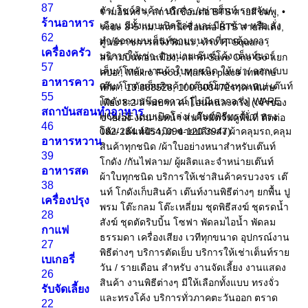
87
รามอินทรา, สถานีเชื่อมต่อ BTS สายสีชมพู, •
ร้านอาหาร
ระยะ 3-5 กม. สถานีเชื่อมต่อ BTS สายสีแดง,
62
ศูนย์ราชการแจ้งวัฒนะ, ห้าง IT Square ,
เครื่องครัว
สนามบินดอนเมือง, ตลาด Save One Go แยก
57
คปอ., Makro Food, Market place เทพรักษ์
อาหารคาว
พิกัด : 13.888528, 100.603472ราคาพิเศษ
55
เพียง 8.2 ล้านบาท ค่าโอนคนละครึ่ง (เจ้าของ
สถาบันสอนทำอาหาร
ขายเอง งดนายหน้า สนใจนัดวันดูพื้นที่ ติดต่อ
46
082-234 4454, 094-120 3947)
อาหารหวาน
39
อาหารสด
38
เครื่องปรุง
28
กาแฟ
27
เบเกอรี่
26
รับจัดเลี้ยง
22