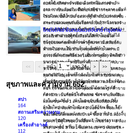
หอพักนักศึกษาชาวจีน ม.เกริก ฝั่งตรงข้าม
อาคาร เป็นคอนโด ที่พักอาศัยข้าราชการแห่ง
ใหม่ และปั๊มน้ำมัน ปตท. (ลูกค้าที่เป็นกำลังซื้อ -
สำหรับนักลงทุนที่มองโอกาสเป็น)7. โครงสร้าง
ตึกยุคเก่าที่แข็งแรง พื้นที่กว้างขวางไม่อึดอัด
โกดังให้เช่าในถนนนวลจันทร์ กรุงเทพมหานคร
ผนังตึกทำด้วยอิฐกันเสียงได้ดีกว่าคอนโด
ปัจจุบันหลายเท่า8. ราคาถูกมาก เมื่อเทียบกับ
ทำเลในย่านเดียวกัน (เหตุผลที่ขาย เพราะมี
ภาระที่ต่างจังหวัดและไม่มีเวลาดูแล) ทำเลดี
มาก อนาคตราคามีโอกาสสูงเกิน 10 ล้านบาท
หน้า
จาก 24
<<
<
>
>>
9. เจ้าของขายเอง ไม่ผ่านนายหน้า สามารถพูด
คุยกันได้ไม่ยุ่งยากทำเลเหมาะสำหรับนักลงทุน
ทำธุรกิจปล่อยเช่า / โฮมออฟฟิศ / คลินิก / นวด
สุขภาพและความงาม
652
สปา / ร้านคาเฟ่ / Co-space working / ค้าขาย
/ สำนักงานนายหน้า ตัวแทน ฯลฯ รายละเอียด
สปา
แต่ละชั้น• ชั้น 1 ด้านหน้าเป็นพื้นที่ต้อนรับ
164
ลูกค้า + 2 ห้องทำงาน + 2 ห้องน้ำ + ห้องเก็บ
สถานเสริมความงาม
ของใต้บันได และหลังบ้าน• ชั้น 2 กั้น 1 ห้อง
120
กระจก (มีตู้ใส่ของบิวท์อิน+ ไวท์บอร์ด) + 1 ห้อง
เครื่องสำอางค์
ทำงาน• ชั้น 3 กั้น 1 ห้องกระจก + 1 ห้องครัว +
112