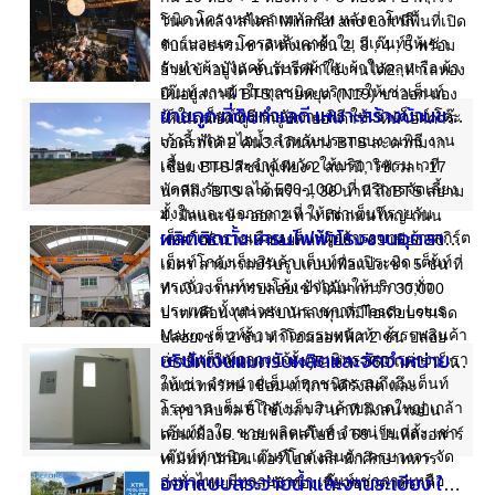
โนเวทแล้ว สไตล์ Minimal and Loft มีพื้นที่เปิด
รับแสงธรรมชาติ ตั้งแต่ชั้น 2, 3 , 4 , 5 พร้อม
ย้ายเข้าอยู่ได้ ชั้นดาดฟ้าใช้งานได้2. ทำเลทอง
ยืนอยู่สถานี BTS สายหยุด (N19) ขาออก มอง
ขายถูก ที่ดินทำเลดี เหมาะสร้างบ้านขาย ใกล้ซีเกท อ.สูงเนิน โคราช
เห็นเด่นชัด ดูจากรูปถ่ายอาคาร - หน้าอาคาร
จอดรถได้ 2 คัน3. เดินทาง BTS สะดวกมาก
เชื่อม BTS สีชมพูเพียง 2 สถานี, ใช้เวลา 17
นาทีถึง BTS ลาดพร้าว, 36 นาที ถึงBTS สยาม
4. มีถนนเข้า-ออก 2 ทาง ติดถนนใหญ่ ถนน
ผลิตติดตั้ง เครนไฟฟ้าโรงงานอุตสาหกรรม จำหน่ายรอกไฟฟ้าและอุปกรณ์เครนครบวงจร
พหลโยธิน และ ซอยพหลโยธิน 69 เพียง 50
เมตร สามารถปรับรูปแบบเพื่อแบ่งเช่า 5 ชั้น ที่
ทำเงินจากการปล่อยเช่าได้มากกว่า 30,000
บาท/เดือน (สำหรับนักลงทุนที่มีไอเดียบรรเจิด
ปล่อยเช่า 2 ชั้น ทำโฮมออฟฟิศ 2 ชั้น ปล่อย
เช่าที่พักให้ พนง. 1 ชั้น)5. ห่าง 350 เมตร เป็น
บริษัทเจนแมทรับผลิตและจัดจำหน่ายประตูหนีไฟ ประตูกันไฟ ประตูเหล็ก
ถนนเทพรักษ์ เชื่อม ถ.วิภาวดีรังสิต และ
ถ.สุขาภิบาล 5 ใช้เวลา 7 นาที ถึงสนามบิน
ดอนเมือง6. ซอยพลหลโยธิน 69 เป็นที่ตั้งอพาร์
ทเม้นท์ นักบิน แอร์โฮสเตส นักศึกษาทหาร
อากาศ พยาบาล นักท่องเที่ยวชาวต่างชาติ
ออกแบบสระว่ายน้ำและงานระเบียง ให้เหมาะกับบ้านลูกค้า