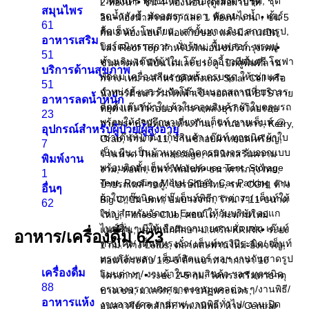
2 ห้องน้ำ• ชั้น 4 ห้องนอน (ตู้เสื้อผ้าบิ้วท์
สมุนไพร
อิน+ห้องน้ำส่วนตัว) และ 1 ห้องทำงาน • ชั้น 5
61
กั้น 3 ห้องนอน / ห้องเก็บของ และมีลานเปิด
อาหารเสริม
โล่ง Roof Top สำหรับพักผ่อนชมวิวกรุงเทพ•
51
ชั้นดาดฟ้า มีบันไดและประตู เปิดสู่พื้นที่ลาน
บริการด้านสุขภาพ
กว้าง เหมาะสำหรับติดตั้งแผง Solar Cell หรือ
51
นั่งปาร์ตี้ชมวิวรถไฟฟ้าเข้าจอดสถานี BTS สาย
อาหารลดน้ำหนัก
หยุด และวิวรอบอาคาร แหล่งธุรกิจโดยรอบ
23
อาคาร• บริษัทและห้างร้าน, ร้านอาหาร, Kerry,
อุปกรณ์สำหรับผู้ป่วย/ผู้สูงอายุ
Grab, ร้าน 7-11, ร้านซักอบผ้าหยอดเหรียญ,
7
ร้านนวด Thai massage, คลินิกเสริมความ
พิมพ์งาน
งาม, หอพัก, อพาร์ทเม้นท์• ธนาคารกรุงไทย,
1
ป้ายรถเมล์-รถตู้, ไปรษณีย์ไทย, รพ. CGH, ห้าง
อื่นๆ
Big C, ปั๊ม ปตท, ปั๊มบางจาก, ร้าน 7-11 ขนาด
62
ใหญ่, Fitness Club, คอนโด, สะพานใหม่
แมนชั่น, หอพักนักศึกษา ม.เกริก KRIRK• ระยะ
อาหาร/เครื่องดื่ม
623
1 กม. ห้าง Lotus, ตลาดสะพานใหม่-ยิ่งเจริญ,
คอนโดระดับ 1.5-5 ล้านบาท มากกว่า 10
เครื่องดื่ม
โครงการ, • ระยะ 2-5 กม. วัดพระศรีมหาธาตุ
88
บางเขน, ม.เกริก, ม.ราชภัฏพระนคร,
อาหารแห้ง
อนุสาวรีย์ (หลักสี่), รพ.ภูมิพล, ห้าง Central