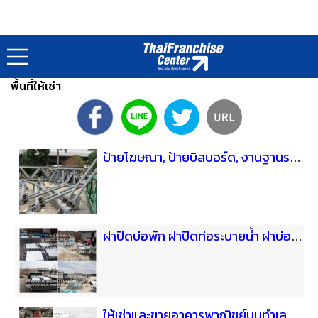
ประเภทร้านค้า : Shop Category
หน้าแรก
ร้านค้า SMEs Shop
อสังหาริมทรัพย์/เฟอร์นิเจอร์/
/
/
พื้นที่ให้เช่า
ป้ายโฆษณา, ป้ายบิลบอร์ด, งานฐานราก, ป้ายหน้าอาคาร
ฝาปิดบ่อพัก ฝาปิดท่อระบายน้ำ ฝาบ่อ ท่อระบายน้ำ
ให้เช่าและขายอาคารพาณิชย์บนทำเลลาดพร้าว2ทำเล[ติดต่อ.0815599297]