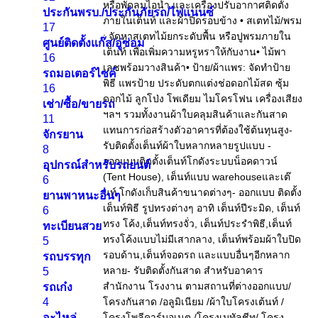
ประกันพรบ./ประกันภัยรถ/ไฟแนนซ์
17
ศูนย์ติดตั้งแก๊ส/อู่ซ่อม
16
รถมอเตอร์ไซค์
16
เช่า/ซื้อ/ขายรถ
11
จักรยาน
8
อุปกรณ์สำหรับรถยนต์
6
ยานพาหนะอื่นๆ
6
ทะเบียนสวย
5
รถบรรทุก
5
รถเก๋ง
4
อะไหล่