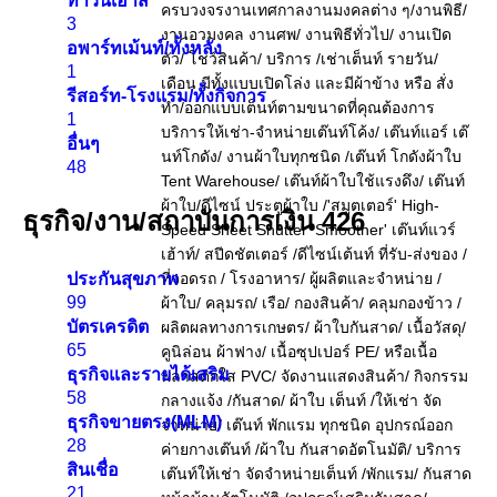
ทาวน์เฮาส์
3
อพาร์ทเม้นท์/ทั้งหลัง
1
รีสอร์ท-โรงแรม/ทั้งกิจการ
1
อื่นๆ
48
ธุรกิจ/งาน/สถาบันการเงิน
426
ประกันสุขภาพ
99
บัตรเครดิต
65
ธุรกิจและรายได้เสริม
58
ธุรกิจขายตรง(MLM)
28
สินเชื่อ
21