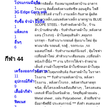
โปรแกรมมือถือ
1
3G Edge Gprs wifi
1
รับซื้อ จำนำ มือถือ
1
แพ็คเกจ
1
อื่นๆ
6
กีฬา
44
เครื่องออกกำลังกาย
11
อุปกรณ์กีฬา
9
เสื้อผ้ากีฬา
6
ฟิตเนส
3