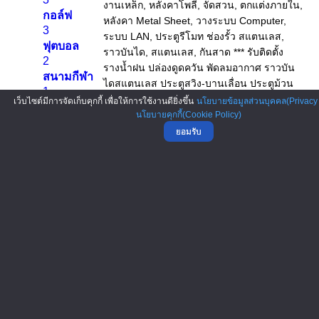
กอล์ฟ
3
ฟุตบอล
2
สนามกีฬา
1
เว็บไซต์มีการจัดเก็บคุกกี้ เพื่อให้การใช้งานดียิ่งขึ้น
นโยบายข้อมูลส่วนบุคคล(Privacy 
อื่นๆ
นโยบายคุกกี้(Cookie Policy)
9
ยอมรับ
กล้องและอุปกรณ์
43
กล้องวงจรปิด
12
รับซื้อขาย จำนำ กล้อง
10
เลนส์และอุปกรณ์เสริม
7
กล้องดิจิตอล
4
กล้องอื่นๆ