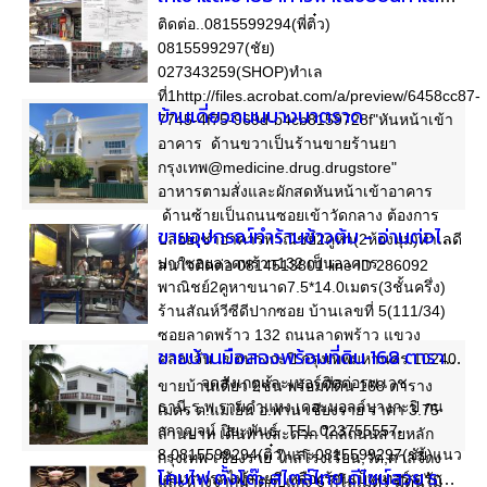
ติดต่อ..0815599294(พี่ติ๋ว)
0815599297(ชัย)
027343259(SHOP)ทำเล
ที่1http://files.acrobat.com/a/preview/6458cc87-
บ้านเดี่ยวถนนบางนาตราด
7745-4f75-969d-b4cb8159728f"หันหน้าเข้า
อาคาร ด้านขวาเป็นร้านขายร้านยา
กรุงเทพ@medicine.drug.drugstore"
อาหารตามสั่งและผักสดหันหน้าเข้าอาคาร
ด้านซ้ายเป็นถนนซอยเข้าวัดกลาง ต้องการ
ขายอุปกรณ์ทำร้านข้าวต้ม - อ่านต่อได้ที่ ThaiFranchiseCenter : http://www.thaifranchisecenter.com/shop/add.php
ปล่อยเช่าอาคารพาณิชย์2คูหา(2ห้องมุม)ทำเลดี
ปากซอยลาดพร้าว132 เป็นอาคาร
สนใจติดต่อ 0814513801 line ID 286092
พาณิชย์2คูหาขนาด7.5*14.0เมตร(3ชั้นครึ่ง)
ร้านสัณห์วีซีดีปากซอย บ้านเลขที่ 5(111/34)
ซอยลาดพร้าว 132 ถนนลาดพร้าว แขวง
ขายบ้านมือสองพร้อมที่ดิน 168 ตารางวา อ.พาน เชียงราย ราคา 3.75 ล้านบาท
คลองจั่น เขตบางกะปิ กรุงเทพมหานคร 10240
จุดสังเกตุและเบอร์ติดต่อรพ.เวช
ขายบ้านเดี่ยว 2ชั้น พร้อมที่ดิน 168 ตาราง
ธานี,ร.พ.รามคำแหง,เดอะมอลล์บางกะปิ กน
เมตร ต.แม่เย็น อ.พาน เชียงราย ราคา 3.75
กกาญจน์ ปิยะพันธ์ TEL.023755557-
ล้านบาท เดินทางสะดวก ใกล้ถนนสายหลัก
8,0815599294(ติ๋ว)และ0815599297(ชัย)แนว
กรุงเทพ-เชียงราย ใกล้โรงเรียน,วัด,ศาลจี้กง
เส้นทางรถไฟสายสีเหลืองร้านเบ็ทเทอร์ ดรัก
โคมไฟ ตั้งโต๊ะ สไตล์ไทย ดีไซน์สวย ราคาโรงงาน ส่งทั่วไทย
และห่างจากน้ำตกปูแกง 6 กิโลเมตร มีต้นไม้