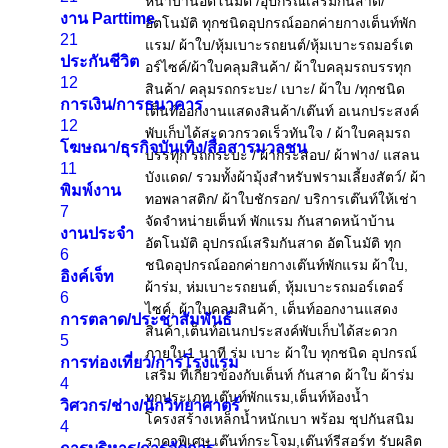
งาน Parttime
21
ประกันชีวิต
12
การเงิน/การธนาคาร
12
โฆษณา/ธุรกิจบันเทิง/สื่อสารมวลชน
11
พิมพ์งาน
7
งานประจำ
6
อิงค์เจ็ท
6
การตลาด/ประชาสัมพันธ์
5
การท่องเที่ยว/การโรงแรม
4
วิศวกร/ช่าง/นักวิทยาศาตร์
4