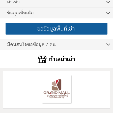
ค่าเช่า
ข้อมูลเพิ่มเติม
ขอข้อมูลพื้นที่เช่า
มีคนสนใจขอข้อมูล 7 คน
ทำเลน่าเช่า