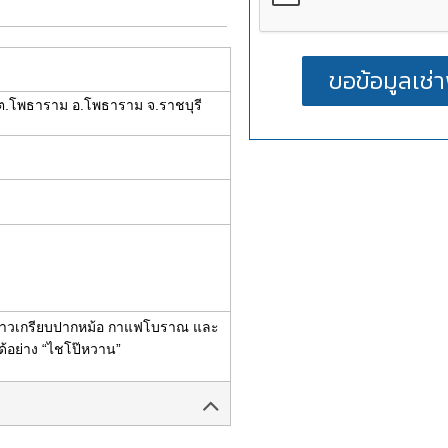
 ต.โพธาราม อ.โพธาราม จ.ราชบุรี
ง ข้าวเกรียบปากหม้อ กาแฟโบราณ และ
ม่ได้อย่าง “ไชโป๊หวาน”