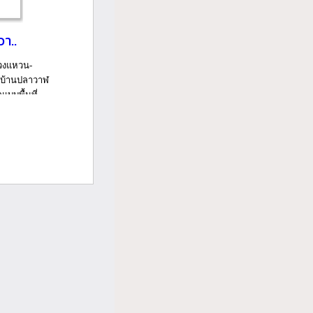
า..
วงแหวน-
 บ้านปลาวาฬ
บบพื้นที่