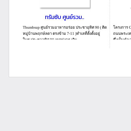
ทรัมซับ ศูนย์รวม..
Thumbsup ศูนย์รวมอาหารอร่อย ประชาอุทิศ 90 ( ติด
โครงการ G
หมู่บ้านพฤกษ์ลดา ตรงข้าม 7-11 )ทำเลที่ตั้งตั้งอยู่
ถนนพระเท
ในซ.ประชาอุทิศ 90 เขตทุ่งครุ เดิน...
ซึ่งเป็นทำ
รกิ...