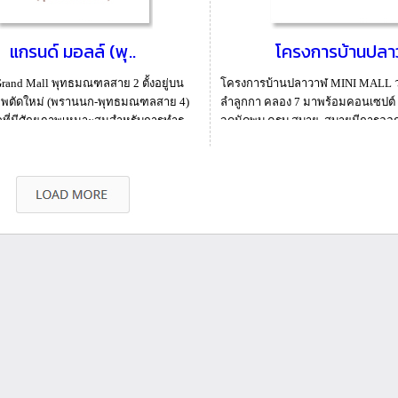
แกรนด์ มอลล์ (พุ..
โครงการบ้านปลาว
rand Mall พุทธมณฑลสาย 2 ตั้งอยู่บน
โครงการบ้านปลาวาฬ MINI MALL 
พตัดใหม่ (พรานนก-พุทธมณฑลสาย 4)
ลำลูกกา คลอง 7 มาพร้อมคอนเซปต์
เลที่มีศักยภาพเหมาะสมสำหรับการทำธุ
จุดนัดพบ ครบ สบาย สบายมีการออกแ
ภายในโค...