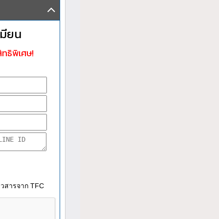
มียน
ิทธิพิเศษ!
าวสารจาก TFC