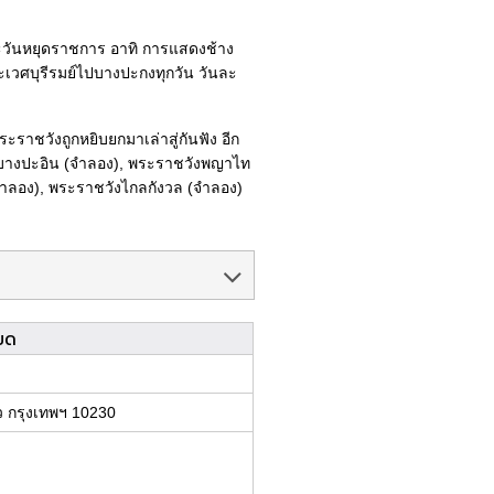
 และวันหยุดราชการ อาทิ การแสดงช้าง
ระเวศบุรีรมย์ไปบางปะกงทุกวัน วันละ
ราชวังถูกหยิบยกมาเล่าสู่กันฟัง อีก
วังบางปะอิน (จำลอง), พระราชวังพญาไท
จำลอง), พระราชวังไกลกังวล (จำลอง)
ยด
 กรุงเทพฯ 10230