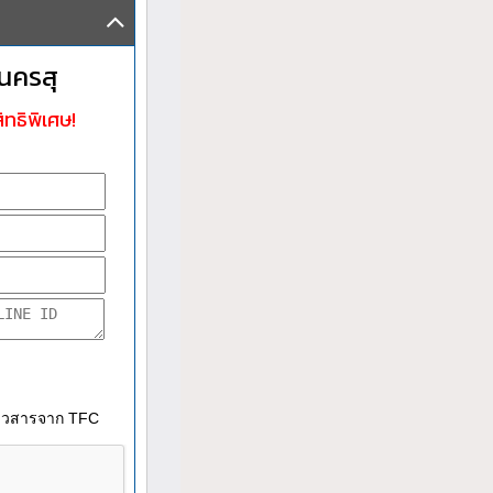
นครสุ
ิทธิพิเศษ!
าวสารจาก TFC