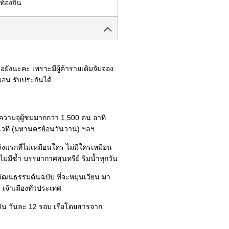
้องถิ่น
อยังนะคะ เพราะมีผู้ค้ารายเดิมจับจอง
นอน รับประกันได้
วามจุผู้ชมมากกว่า 1,500 คน อาทิ
รเวที (มหานครย้อนวันวาน) ฯลฯ
แรกที่ไม่เหมือนใคร ไม่มีใครเหมือน
ม่มีซ้ำ บรรยากาศสุนทรีย์ ริมน้ำทุกวัน
วัฒนธรรมต้นฉบับ ที่จะหมุนเวียน มา
เจ้าเมืองทั่วประเทศ
วัน วันละ 12 รอบ เรือโดยสารจาก