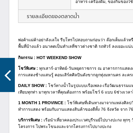
อาหาร-เครื่องดื่ม, ของกินของใช้ท
รายละเอียดของตลาดน้ำ
พ่อค้าแม่ค้าอย่าลังเลใจ รีบโทรไปสอบถามก่อนว่า ล๊อกเต็มแล้วหรื
พื้นที่บ้างแล้ว อนาคตเป็นทำเลที่ชาวต่างชาติ รถทัวร์ ลงเยอะแน่
กิจกรรม : HOT WEEKEND SHOW
โชว์พิเศษ :
ทุกเสาร์-อาทิตย์-วันหยุดราชการ ณ อาคารการแสดงค
การแสดงช้างแสนรู้ คอนเสิร์ตศิลปินดังขากลูกทุ่งมหานคร ละค
DAILY SHOW :
โชว์ทางน้ำในรูปแบบเรือเพลง-เรือวัฒนธรรมแห่ง
เทียบทุกท่า มาทุกเวลาที่คุณต้องการ พร้อมโชว์ 6 แบบ 6ช่วงเวลาไ
1 MONTH 1 PROVINCE :
โชว์พิเศษที่เดินทางมาจากแหล่งศิลป
ทำการแสดง พร้อมกับงานแสดงสินค้าของดีทั้ง 76 จังหวัด จาก 76 
บริการพิเศษ :
เรือนำเที่ยวคลองประเวศบุรีรมย์ไปบางปะกง ทุกๆ 
โครงการ ไปพระโขนงและจากโครงการไปบางปะกง