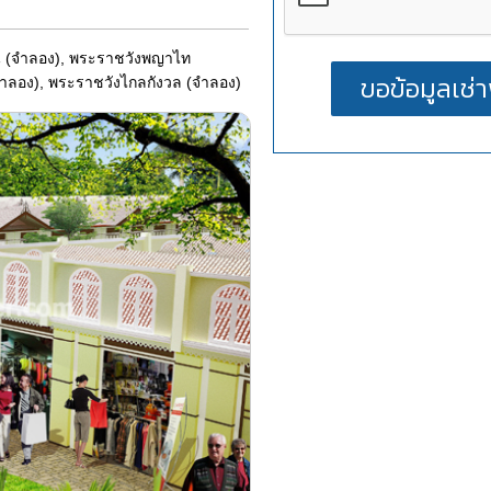
ิน (จำลอง), พระราชวังพญาไท
จำลอง), พระราชวังไกลกังวล (จำลอง)