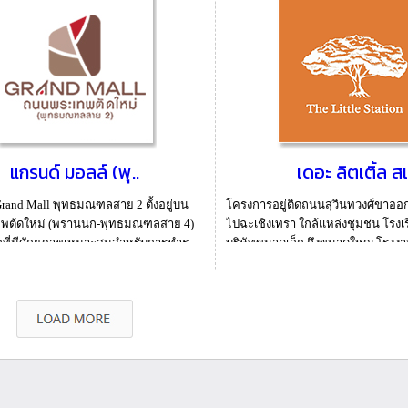
แกรนด์ มอลล์ (พุ..
เดอะ ลิตเติ้ล สเ
rand Mall พุทธมณฑลสาย 2 ตั้งอยู่บน
โครงการอยู่ติดถนนสุวินทวงศ์ขาออก
พตัดใหม่ (พรานนก-พุทธมณฑลสาย 4)
ไปฉะเชิงเทรา ใกล้แหล่งชุมชน โรงเรี
เลที่มีศักยภาพเหมาะสมสำหรับการทำธุ
บริษัทขนาดเล็ก ถึงขนาดใหญ่ โรงงานต