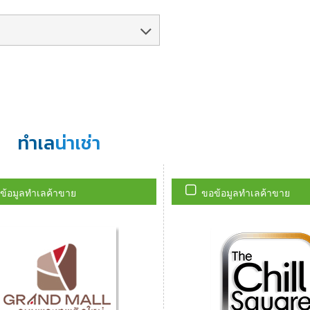
ทำเล
น่าเช่า
ข้อมูลทำเลค้าขาย
ขอข้อมูลทำเลค้าขาย