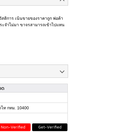
ัสดิการ เน้นขายของราคาถูก พ่อค้า
อกประจำไม่มา ขาจรสามารถเข้าไปแทน
ยด
าไท กทม. 10400
Non-Verified
Get-Verified