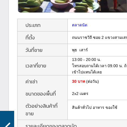
ประเภท
ตลาดนัด
ที่ตั้ง
ถนนราชวิถี ซอย 2 แขวงสามเส
วันที่ขาย
พุธ เสาร์
13:00 - 20:00 น.
เวลาที่ขาย
โทรสอบถามได้เวลา 09.00 น. ถ
เข้าไปแทนได้เลย
ค่าเช่า
30 บาท
(ต่อวัน)
ขนาดของพื้นที่
2x2 เมตร
ตัวอย่างสินค้าที่
สินค้าทั่วไป อาหาร ของใช้
ขาย
รายละเอียดของตลาดนัด