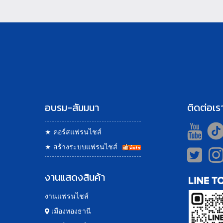
อบรม-สัมมนา
ติดต่อเร
★
คอร์สแฟรนไชส์
★
สร้างระบบแฟรนไชส์
งานแสดงสินค้า
งานแฟรนไชส์
เมืองทองธานี