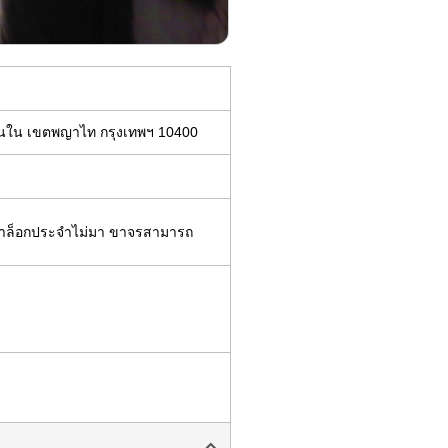
นใน เขตพญาไท กรุงเทพฯ 10400
้าล็อกประจำไม่มา ขาจรสามารถ