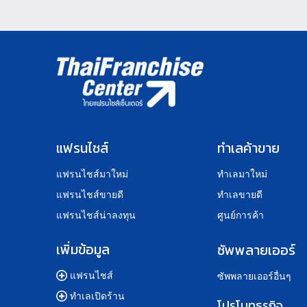
แฟรนไชส์
ทำเลค้าขาย
แฟรนไชส์มาใหม่
ทำเลมาใหม่
แฟรนไชส์ขายดี
ทำเลขายดี
แฟรนไชส์น่าลงทุน
ศูนย์การค้า
เพิ่มข้อมูล
ซัพพลายเออร์
แฟรนไชส์
ซัพพลายเออร์อื่นๆ
ทำเลเปิดร้าน
โปรโมทธุรกิจ