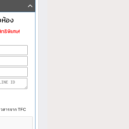
งห้อง
ิทธิพิเศษ!
าวสารจาก TFC