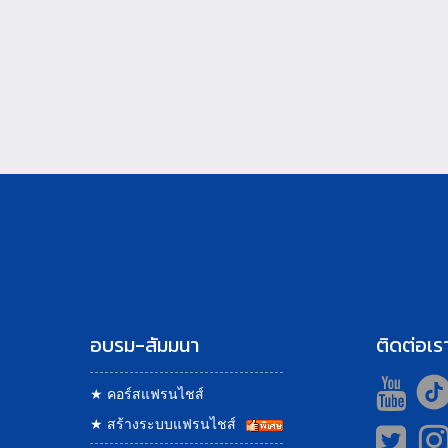
อบรม-สัมมนา
ติดต่อเร
★
คอร์สแฟรนไชส์
★
สร้างระบบแฟรนไชส์