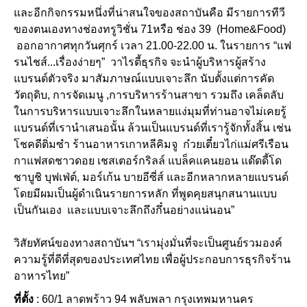
และอีกกิจกรรมหนึ่งที่น่าสนใจของสถาบันคือ มีรายการทีวี
ของตนเองทางช่องทรูวิชั่น 71หรือ ช่อง 39 (Home&Food)
ออกอากาศทุกวันศุกร์ เวลา 21.00-22.00 น. ในรายการ “แฟ
รนไชส์...เรื่องง่ายๆ” วาไรตี้ธุรกิจ จะนำผู้บริหารผู้สร้าง
แบรนด์ตัวจริง มาสัมภาษณ์แบบเจาะลึก นับตั้งแต่การคัด
วัตถุดิบ, การจัดเมนู ,การบริหารร้านสาขา รวมถึง เคล็ดลับ
ในการบริหารแบบเจาะลึกในหลายแง่มุมที่ท่านอาจไม่เคยรู้
แบรนด์ที่เรานำเสนอนั้น ล้วนเป็นแบรนด์ที่เรารู้จักทั้งสิ้น เช่น
โชคดีติ่มซำ ร้านอาหารเกาหลีคิมจู ก๋วยเตี๋ยวไก่แม่ศรีเรือน
กาแฟสดชาวดอย เชสเตอร์กริลล์ แบล็คแคนยอน แด๊ดดี้โด
ชาบูชิ บุฟเฟ่ต์, มอร์เก้น บายอีซี่ส์ และอีกหลากหลายแบรนด์
โดยมีผมเป็นผู้ดำเนินรายการหลัก ที่พูดคุยสนุกสนานแบบ
เป็นกันเอง และแบบเจาะลึกถึงกึ๋นอย่างแน่นอน”
วิสัยทัศน์ของทางสถาบันฯ “เรามุ่งมั่นที่จะเป็นศูนย์รวมองค์
ความรู้ที่ดีที่สุดของประเทศไทย เพื่อผู้ประกอบการธุรกิจร้าน
อาหารไทย”
ที่ตั้ง
: 60/1 ลาดพร้าว 94 พลับพลา กรุงเทพมหานคร