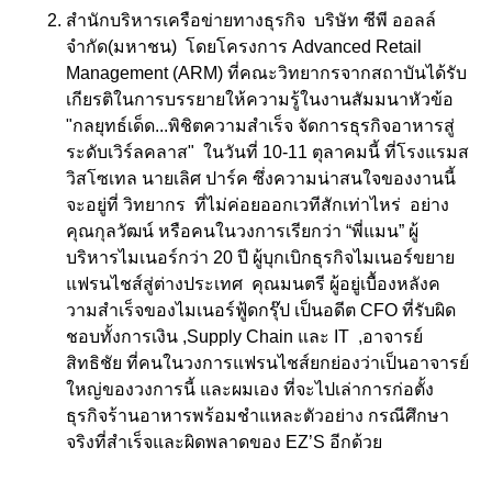
สำนักบริหารเครือข่ายทางธุรกิจ บริษัท ซีพี ออลล์
จำกัด(มหาชน) โดยโครงการ Advanced Retail
Management (ARM) ที่คณะวิทยากรจากสถาบันได้รับ
เกียรติในการบรรยายให้ความรู้ในงานสัมมนาหัวข้อ
"กลยุทธ์เด็ด...พิชิตความสำเร็จ จัดการธุรกิจอาหารสู่
ระดับเวิร์ลคลาส" ในวันที่ 10-11 ตุลาคมนี้ ที่โรงแรมส
วิสโซเทล นายเลิศ ปาร์ค ซึ่งความน่าสนใจของงานนี้
จะอยู่ที่ วิทยากร ที่ไม่ค่อยออกเวทีสักเท่าไหร่ อย่าง
คุณกุลวัฒน์ หรือคนในวงการเรียกว่า “พี่แมน” ผู้
บริหารไมเนอร์กว่า 20 ปี ผู้บุกเบิกธุรกิจไมเนอร์ขยาย
แฟรนไชส์สู่ต่างประเทศ คุณมนตรี ผู้อยู่เบื้องหลังค
วามสำเร็จของไมเนอร์ฟู้ดกรุ๊ป เป็นอดีต CFO ที่รับผิด
ชอบทั้งการเงิน ,Supply Chain และ IT ,อาจารย์
สิทธิชัย ที่คนในวงการแฟรนไชส์ยกย่องว่าเป็นอาจารย์
ใหญ่ของวงการนี้ และผมเอง ที่จะไปเล่าการก่อตั้ง
ธุรกิจร้านอาหารพร้อมชำแหละตัวอย่าง กรณีศึกษา
จริงที่สำเร็จและผิดพลาดของ EZ’S อีกด้วย