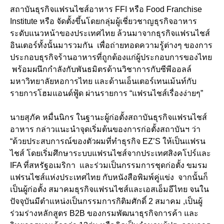
สถาบันธุรกิจแฟรนไชส์อาหาร FFI หรือ Food Franchise
Institute หรือ จัดตั้งขึ้นโดยกลุ่มผู้เชี่ยวชาญธุรกิจอาหาร
ระดับแนวหน้าของประเทศไทย ล้วนมาจากธุรกิจแฟรนไชส์
อินเตอร์ทั้งนั้นมารวมกัน เพื่อถ่ายทอดความรู้ต่างๆ ของการ
ประกอบธุรกิจร้านอาหารที่ถูกต้องแก่ผู้ประกอบการของไทย
พร้อมผนึกกำลังกับพันธมิตรด้านวิชาการกับซีพีออลล์
มหาวิทยาลัยหอการไทย และด้านเอ็นเตอร์เทนเม้นท์กับ
รายการโฮมแอนด์ฟู้ด ผ่านรายการ “แฟรนไชส์เรื่องง่ายๆ”
นายสุภัค หมื่นนิกร ในฐานะผู้ก่อตั้งสถาบันธุรกิจแฟรนไชส์
อาหาร กล่าวแนะนำจุดเริ่มต้นของการก่อตั้งสถาบันฯ ว่า
“ด้วยประสบการณ์ของตัวผมที่ทำธุรกิจ EZ’S ให้เป็นแฟรน
ไชส์ โดยเริ่มศึกษาระบบแฟรนไชส์จากประเทศสิงคโปร์และ
IFA ที่สหรัฐอเมริกา และร่วมเป็นกรรมการชุดก่อตั้ง ขมรม
แฟรนไชส์แห่งประเทศไทย กับหนังสือพิมพ์คู่แข่ง จากนั้นก็
เป็นผู้ก่อตั้ง สมาคมธุรกิจแฟรนไชส์และเอสเอ็มอีไทย จนใน
ปัจจุบันมีตำแหน่งเป็นกรรมการกิติมศักดิ์ 2 สมาคม ,เป็นผู้
ร่วมร่างหลักสูตร B2B ของกรมพัฒนาธุรกิจการค้า และ