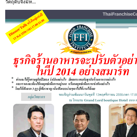
วัตถุดิบจึงมีห...