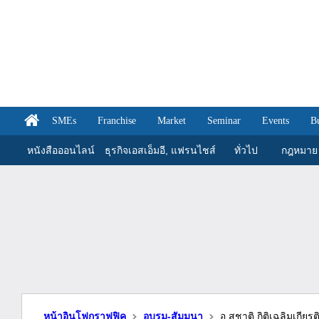
SMEs
Franchise
Market
Seminar
Events
B
หนังสือออนไลน์
ธุรกิจเอสเอ็มอี, แฟรนไชส์
ทั่วไป
กฎหมาย
หน้าอินโฟกราฟฟิค
อบรม-สัมมนา
อ.สุชาติ กิติเฉลิมเกีย