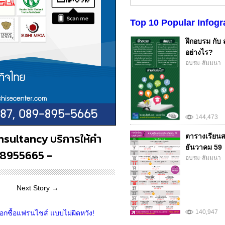
Top 10 Popular Infogr
ฝึกอบรม กับ 
อย่างไร?
อบรม-สัมมนา
144,473
onsultancy บริการให้คำ
ตารางเรียนส
ธันวาคม 59
-8955665 -
อบรม-สัมมนา
Next Story →
140,947
ือกซื้อแฟรนไชส์ แบบไม่ผิดหวัง!