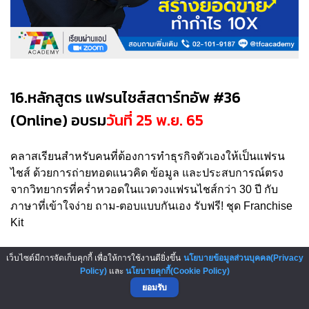
16.หลักสูตร แฟรนไชส์สตาร์ทอัพ #36
(Online) อบรม
วันที่ 25 พ.ย. 65
คลาสเรียนสำหรับคนที่ต้องการทำธุรกิจตัวเองให้เป็นแฟรน
ไชส์ ด้วยการถ่ายทอดแนวคิด ข้อมูล และประสบการณ์ตรง
จากวิทยากรที่คร่ำหวอดในแวดวงแฟรนไชส์กว่า 30 ปี กับ
ภาษาที่เข้าใจง่าย ถาม-ตอบแบบกันเอง รับฟรี! ชุด Franchise
Kit
หลักสูตรราคา 4,900 บาท
สนใจสมัครเรียนได้ที่
เว็บไซต์มีการจัดเก็บคุกกี้ เพื่อให้การใช้งานดียิ่งขึ้น
นโยบายข้อมูลส่วนบุคคล(Privacy
https://bit.ly/3Wit0oa
Policy)
และ
นโยบายคุกกี้(Cookie Policy)
ยอมรับ