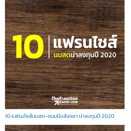
10 แฟรนไชส์นมสด-ขนมปังสังขยา น่าลงทุนปี 2020