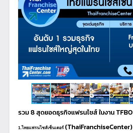
รวม 8 สุดยอดธุรกิจแฟรนไชส์ ในงาน TFB
(ThaiFranchiseCenter)
1.ไทยแฟรนไชส์เซ็นเตอร์