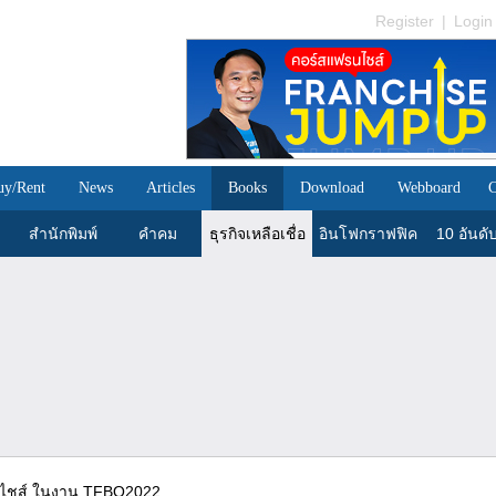
Register
|
Login
uy/Rent
News
Articles
Books
Download
Webboard
C
สำนักพิมพ์
คำคม
ธุรกิจเหลือเชื่อ
อินโฟกราฟฟิค
10 อันดั
นไชส์ ในงาน TFBO2022