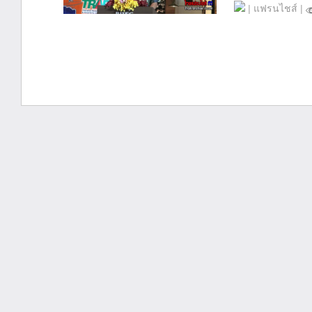
|
แฟรนไชส์
|