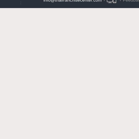
·
·
: