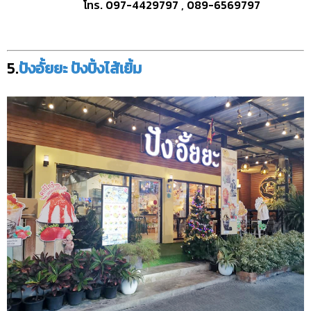
โทร. 097-4429797 , 089-6569797
5.
ปังอั้ยยะ ปังปิ้งไส้เยิ้ม