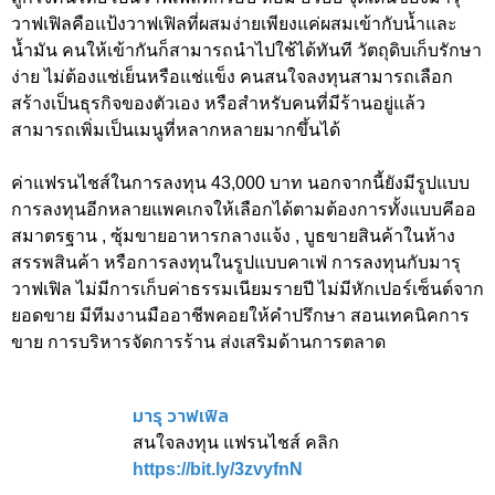
วาฟเฟิลคือแป้งวาฟเฟิลที่ผสมง่ายเพียงแค่ผสมเข้ากับน้ำและ
น้ำมัน คนให้เข้ากันก็สามารถนำไปใช้ได้ทันที วัตถุดิบเก็บรักษา
ง่าย ไม่ต้องแช่เย็นหรือแช่แข็ง คนสนใจลงทุนสามารถเลือก
สร้างเป็นธุรกิจของตัวเอง หรือสำหรับคนที่มีร้านอยู่แล้ว
สามารถเพิ่มเป็นเมนูที่หลากหลายมากขึ้นได้
ค่าแฟรนไชส์ในการลงทุน 43,000 บาท นอกจากนี้ยังมีรูปแบบ
การลงทุนอีกหลายแพคเกจให้เลือกได้ตามต้องการทั้งแบบคีออ
สมาตรฐาน , ซุ้มขายอาหารกลางแจ้ง , บูธขายสินค้าในห้าง
สรรพสินค้า หรือการลงทุนในรูปแบบคาเฟ่ การลงทุนกับมารุ
วาฟเฟิล ไม่มีการเก็บค่าธรรมเนียมรายปี ไม่มีหักเปอร์เซ็นต์จาก
ยอดขาย มีทีมงานมืออาชีพคอยให้คำปรึกษา สอนเทคนิคการ
ขาย การบริหารจัดการร้าน ส่งเสริมด้านการตลาด
มารุ วาฟเฟิล
สนใจลงทุน แฟรนไชส์ คลิก
https://bit.ly/3zvyfnN