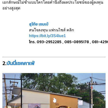
เอกลักษณ์ไม่ซ้ำแบบใครโดยคำนึงถึงผลประโยชน์ของผู้ลงทุน
อย่างสูงสุด
สุโก้ย เซมเบ้
สนใจลงทุน แฟรนไชส์ คลิก
https://bit.ly/3S4lue1
โทร. 093-2952285 , 085-0895178 , 081-42
2.
บันนี่เชคคาเฟ่