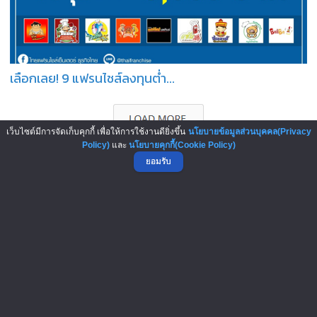
เลือกเลย! 9 แฟรนไชส์ลงทุนต่ำ...
เว็บไซต์มีการจัดเก็บคุกกี้ เพื่อให้การใช้งานดียิ่งขึ้น
นโยบายข้อมูลส่วนบุคคล(Privacy
Policy)
และ
นโยบายคุกกี้(Cookie Policy)
ยอมรับ
บทความมาใหม่ : New Articles
6-Aug-2026