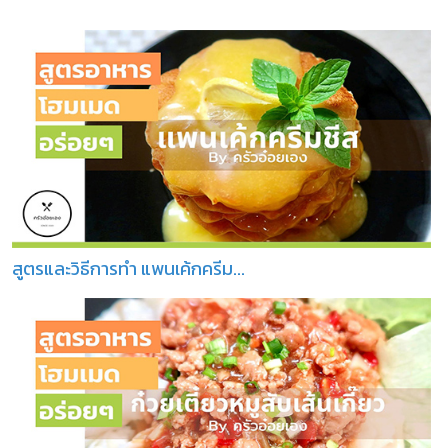
สูตรและวิธีการทำ แพนเค้กครีม...