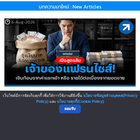
บทความมาใหม่ : New Articles
6-Aug-2026
เปิดสูตรลับเจ้าของแฟรนไชส์! เง..
เว็บไซต์มีการจัดเก็บคุกกี้ เพื่อให้การใช้งานดียิ่งขึ้น
นโยบายข้อมูลส่วนบุคคล(Privacy
Policy)
และ
นโยบายคุกกี้(Cookie Policy)
5-Aug-2026
ยอมรับ