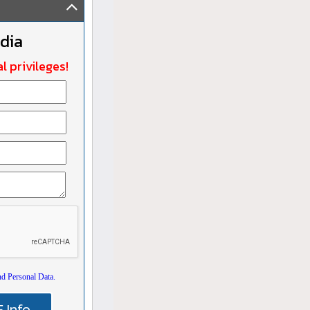
ndia
l privileges!
nd Personal Data.