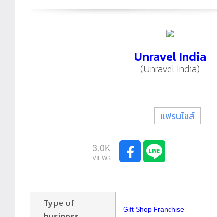
Unravel India
(Unravel India)
แฟรนไชส์
3.0K
Type of
Gift Shop Franchise
business