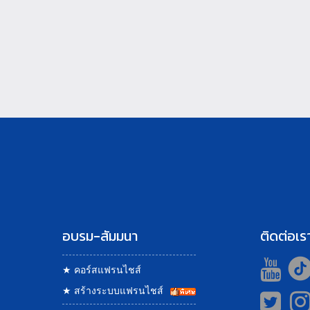
อบรม-สัมมนา
ติดต่อเร
★
คอร์สแฟรนไชส์
★
สร้างระบบแฟรนไชส์