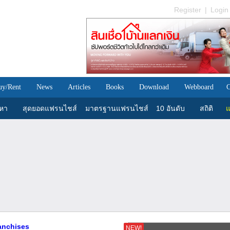
Register
|
Login
uy/Rent
News
Articles
Books
Download
Webboard
C
นหา
สุดยอดแฟรนไชส์
มาตรฐานแฟรนไชส์
10 อันดับ
สถิติ
แ
ranchises
NEW!