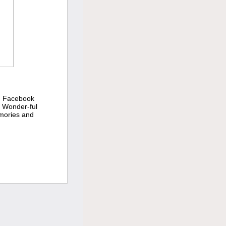
d Facebook
 Wonder-ful
emories and