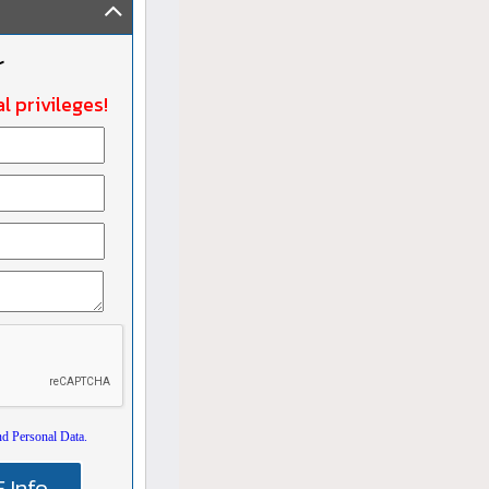
r
l privileges!
nd Personal Data.