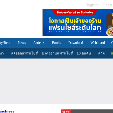
Register
|
Login
uy/Rent
News
Articles
Books
Download
Webboard
C
นหา
สุดยอดแฟรนไชส์
มาตรฐานแฟรนไชส์
10 อันดับ
สถิติ
แ
ranchises
NEW!