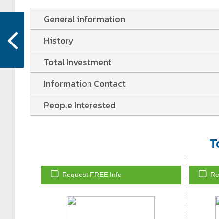
General information
History
Total Investment
Information Contact
People Interested
T
Request FREE Info
Re