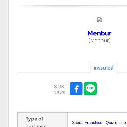
Menbur
(Menbur)
แฟรนไชส์
3.3K
Type of
Shoes Franchise
|
Quiz online
business